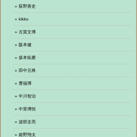
荻野善史
kikko
古賀文博
阪本健
坂本拓磨
田中元将
豊福博
中川智治
中里博恒
波部圭亮
姫野翔太