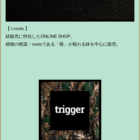
【 t.roots 】
鉢販売に特化したONLINE SHOP。
植物の根源・rootsである「根」が植わる鉢を中心に販売。