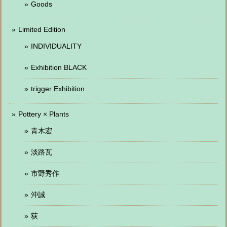
Goods
Limited Edition
INDIVIDUALITY
Exhibition BLACK
trigger Exhibition
Pottery × Plants
青木宏
淡路瓦
市野秀作
沖誠
荻