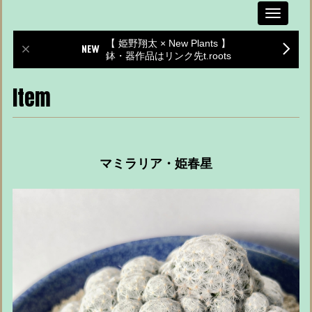
Toggle
navigati
【 姫野翔太 × New Plants 】
鉢・器作品はリンク先t.roots
Item
マミラリア・姫春星