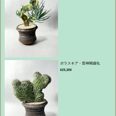
ポラスキア・雷神閣綴化
¥25,300