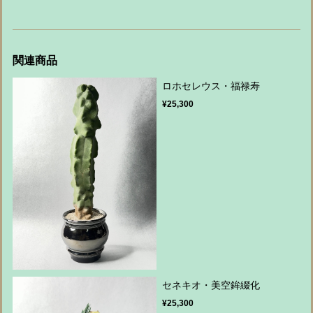
関連商品
ロホセレウス・福禄寿
¥25,300
セネキオ・美空鉾綴化
¥25,300