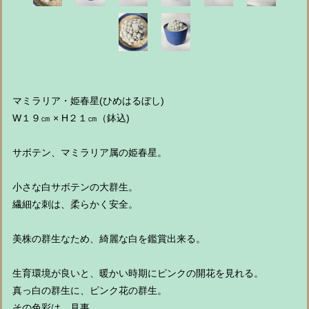
マミラリア・姫春星(ひめはるぼし)
W１９㎝ × H２１㎝（鉢込)
サボテン、マミラリア属の姫春星。
小さな白サボテンの大群生。
繊細な刺は、柔らかく安全。
美株の群生なため、綺麗な白を鑑賞出来る。
生育環境が良いと、暖かい時期にピンクの開花を見れる。
真っ白の群生に、ピンク花の群生。
その色彩は、見事。