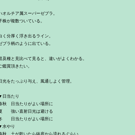
ハオルチア属スーパーゼブラ。
子株が複数ついている。
白く分厚く浮き出るライン。
ゼブラ柄のように出ている。
普及種と見比べて見ると、違いがよくわかる。
ご鑑賞頂きたい。
日光をたっぷり与え、風通しよく管理。
▼日当たり
春秋 日当たりがよい場所に
夏 強い直射日光は避ける
冬 日当たりがよい場所に
▼水やり
春秋 土が乾いたら鉢底から流れるぐらい