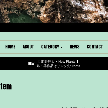
HOME
ABOUT
CATEGORY
NEWS
CONTACT
【 姫野翔太 × New Plants 】
鉢・器作品はリンク先t.roots
Item