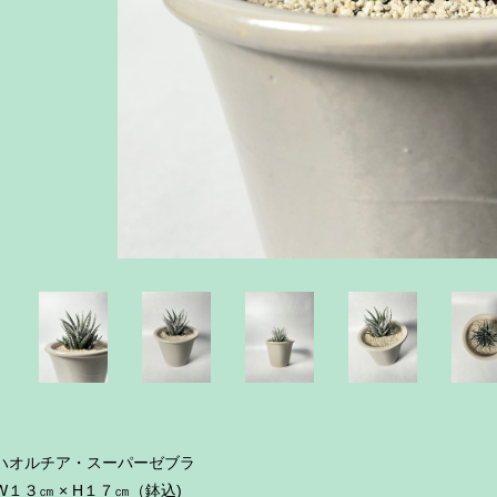
ハオルチア・スーパーゼブラ
W１３㎝ × H１７㎝（鉢込)