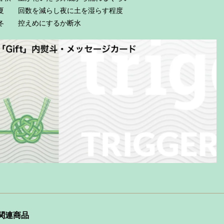
夏 回数を減らし夜に土を湿らす程度
冬 控えめにするか断水
関連商品