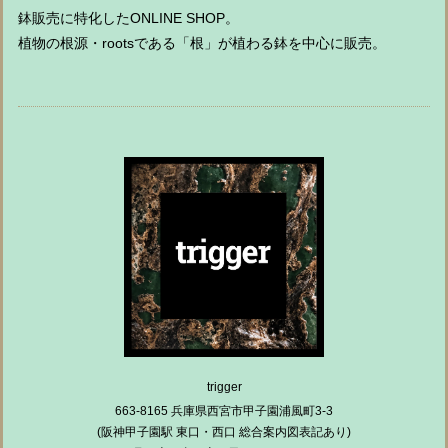
鉢販売に特化したONLINE SHOP。
植物の根源・rootsである「根」が植わる鉢を中心に販売。
trigger
663-8165 兵庫県西宮市甲子園浦風町3-3
(阪神甲子園駅 東口・西口 総合案内図表記あり)