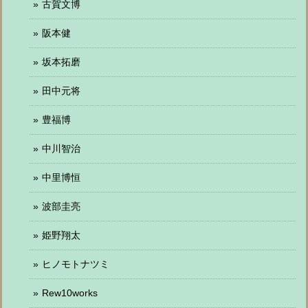
古賀文博
阪本健
坂本拓磨
田中元将
豊福博
中川智治
中里博恒
波部圭亮
姫野翔太
ヒノモトナツミ
Rew10works