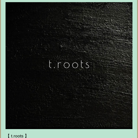
【 t.roots 】