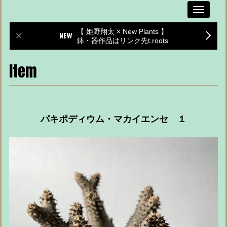
Toggle
navigati
【 姫野翔太 × New Plants 】
鉢・器作品はリンク先t.roots
Item
パキポディウム・マカイエンセ １