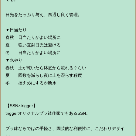
日光をたっぷり与え、風通し良く管理。
▼日当たり
春秋 日当たりがよい場所に
夏 強い直射日光は避ける
冬 日当たりがよい場所に
▼水やり
春秋 土が乾いたら鉢底から流れるぐらい
夏 回数を減らし夜に土を湿らす程度
冬 控えめにするか断水
【SSN×trigger】
triggerオリジナルプラ鉢作家でもあるSSN。
プラ鉢ならではの手軽さ、園芸的な利便性に、こだわりデザイ