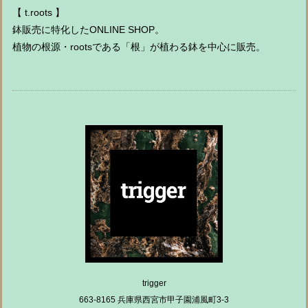
【 t.roots 】
鉢販売に特化したONLINE SHOP。
植物の根源・rootsである「根」が植わる鉢を中心に販売。
trigger
663-8165 兵庫県西宮市甲子園浦風町3-3