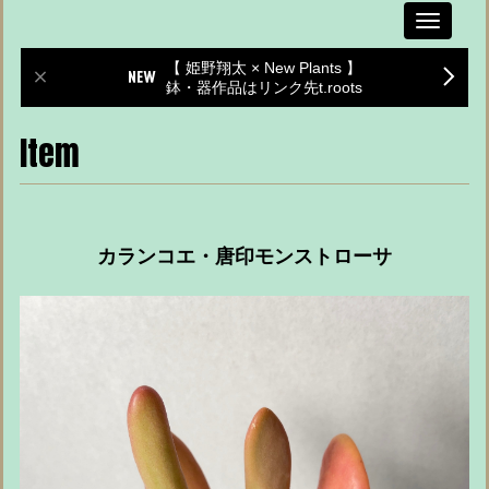
Toggle
navigati
【 姫野翔太 × New Plants 】
鉢・器作品はリンク先t.roots
Item
カランコエ・唐印モンストローサ