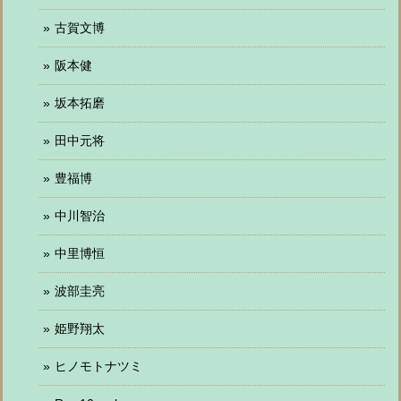
古賀文博
阪本健
坂本拓磨
田中元将
豊福博
中川智治
中里博恒
波部圭亮
姫野翔太
ヒノモトナツミ