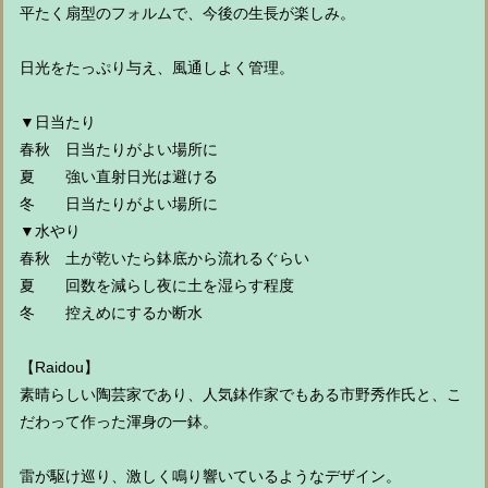
平たく扇型のフォルムで、今後の生長が楽しみ。
日光をたっぷり与え、風通しよく管理。
▼日当たり
春秋 日当たりがよい場所に
夏 強い直射日光は避ける
冬 日当たりがよい場所に
▼水やり
春秋 土が乾いたら鉢底から流れるぐらい
夏 回数を減らし夜に土を湿らす程度
冬 控えめにするか断水
【Raidou】
素晴らしい陶芸家であり、人気鉢作家でもある市野秀作氏と、こ
だわって作った渾身の一鉢。
雷が駆け巡り、激しく鳴り響いているようなデザイン。