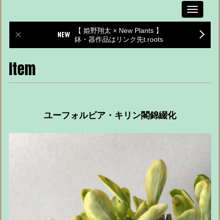
Toggle
navigati
【 姫野翔太 × New Plants 】
鉢・器作品はリンク先t.roots
Item
ユーフォルビア・キリン閣錦綴化