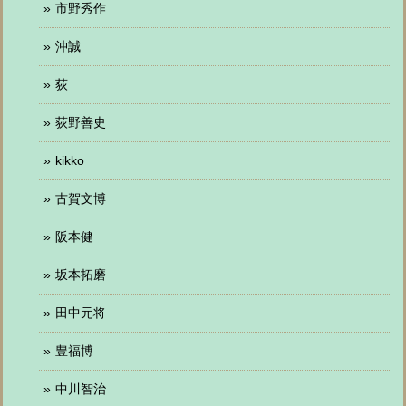
市野秀作
沖誠
荻
荻野善史
kikko
古賀文博
阪本健
坂本拓磨
田中元将
豊福博
中川智治