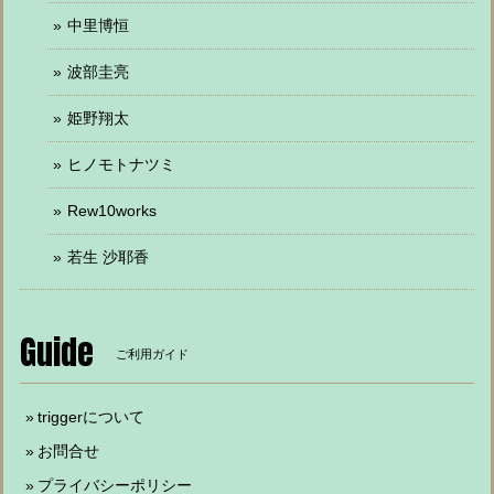
中里博恒
波部圭亮
姫野翔太
ヒノモトナツミ
Rew10works
若生 沙耶香
Guide
ご利用ガイド
triggerについて
お問合せ
プライバシーポリシー