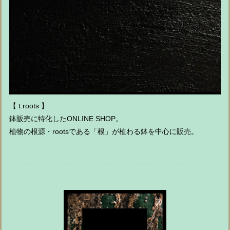
【 t.roots 】
鉢販売に特化したONLINE SHOP。
植物の根源・rootsである「根」が植わる鉢を中心に販売。