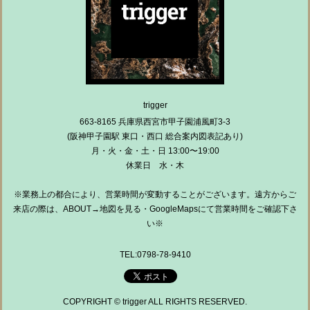
trigger
663-8165 兵庫県西宮市甲子園浦風町3-3
(阪神甲子園駅 東口・西口 総合案内図表記あり)
月・火・金・土・日 13:00〜19:00
休業日 水・木
※業務上の都合により、営業時間が変動することがございます。遠方からご
来店の際は、ABOUT→地図を見る・GoogleMapsにて営業時間をご確認下さ
い※
TEL:0798-78-9410
COPYRIGHT © trigger ALL RIGHTS RESERVED.