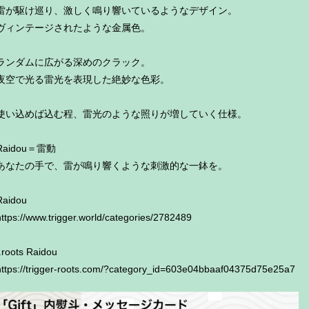
雷が駆け巡り、激しく鳴り響いているようなデザイン。
ヴィンテージされたような金属色。
ランダムに広がる深めのクラック。
夜空で光る雷光を表現した絶妙な色彩。
使い込めば込む程、雷光のような照りが増していく仕様。
Raidou＝雷動
あなたの手で、雷が鳴り響くような刺激的な一鉢を。
Raidou
https://www.trigger.world/categories/2782489
t.roots Raidou
https://trigger-roots.com/?category_id=603e04bbaaf04375d75e25a7