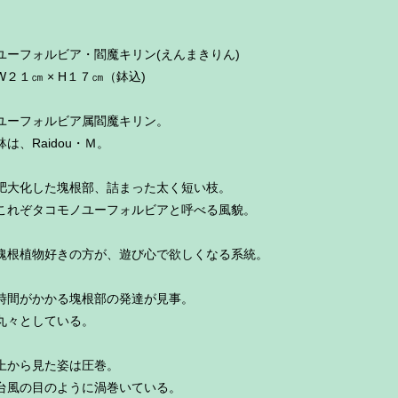
ユーフォルビア・閻魔キリン(えんまきりん)
W２１㎝ × H１７㎝（鉢込)
ユーフォルビア属閻魔キリン。
鉢は、Raidou・Ｍ。
肥大化した塊根部、詰まった太く短い枝。
これぞタコモノユーフォルビアと呼べる風貌。
塊根植物好きの方が、遊び心で欲しくなる系統。
時間がかかる塊根部の発達が見事。
丸々としている。
上から見た姿は圧巻。
台風の目のように渦巻いている。