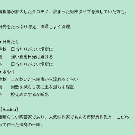
塊根部が肥大したタコモノ、詰まった短枝タイプを探していた方も。
日光をたっぷり与え、風通しよく管理。
▼日当たり
春秋 日当たりがよい場所に
夏 強い直射日光は避ける
冬 日当たりがよい場所に
▼水やり
春秋 土が乾いたら鉢底から流れるぐらい
夏 回数を減らし夜に土を湿らす程度
冬 控えめにするか断水
【Raidou】
素晴らしい陶芸家であり、人気鉢作家でもある市野秀作氏と、こだわ
って作った渾身の一鉢。