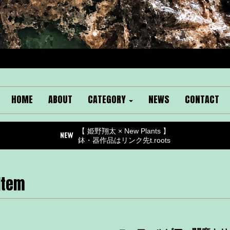
HOME
ABOUT
CATEGORY
NEWS
CONTACT
【 姫野翔太 × New Plants 】
鉢・器作品はリンク先t.roots
Item