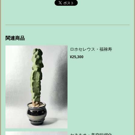
関連商品
ロホセレウス・福禄寿
¥25,300
セネキオ・美空鉾綴化