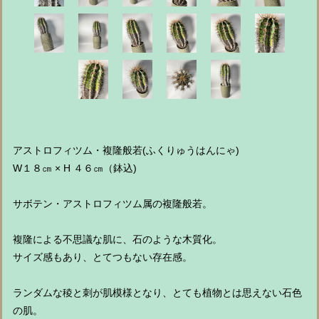
アストロフィツム・複隆般若(ふくりゅうはんにゃ)
W１８㎝ × H ４６㎝（鉢込)
サボテン・アストロフィツム属の複隆般若。
複隆による不思議な肌に、石のような木質化。
サイズ感もあり、とてつもない存在感。
ランダムな稜と刺が肌模様となり、とても植物とは思えない石色
の肌。