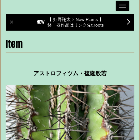
Toggle
navigati
【 姫野翔太 × New Plants 】
鉢・器作品はリンク先t.roots
Item
アストロフィツム・複隆般若