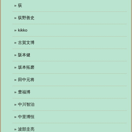
荻
荻野善史
kikko
古賀文博
阪本健
坂本拓磨
田中元将
豊福博
中川智治
中里博恒
波部圭亮