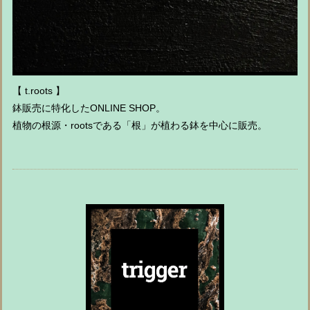
【 t.roots 】
鉢販売に特化したONLINE SHOP。
植物の根源・rootsである「根」が植わる鉢を中心に販売。