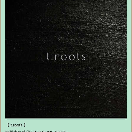
【 t.roots 】