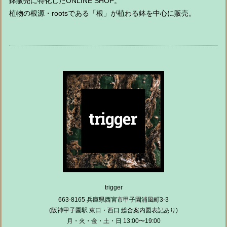
鉢販売に特化したONLINE SHOP。
植物の根源・rootsである「根」が植わる鉢を中心に販売。
trigger
663-8165 兵庫県西宮市甲子園浦風町3-3
(阪神甲子園駅 東口・西口 総合案内図表記あり)
月・火・金・土・日 13:00〜19:00