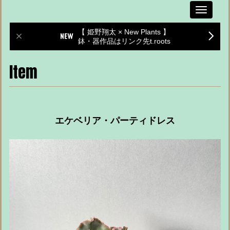
Toggle
navigati
【 姫野翔太 × New Plants 】
鉢・器作品はリンク先t.roots
Item
エケベリア・パーティドレス