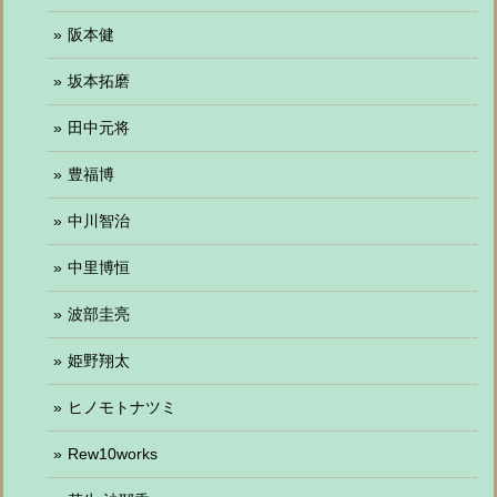
阪本健
坂本拓磨
田中元将
豊福博
中川智治
中里博恒
波部圭亮
姫野翔太
ヒノモトナツミ
Rew10works