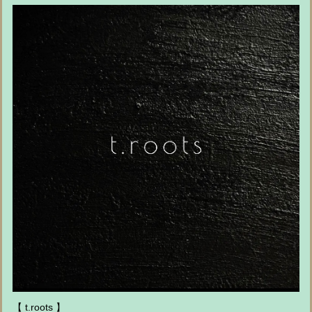
【 t.roots 】