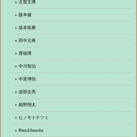
古賀文博
阪本健
坂本拓磨
田中元将
豊福博
中川智治
中里博恒
波部圭亮
姫野翔太
ヒノモトナツミ
Rew10works