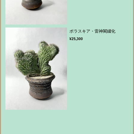
ポラスキア・雷神閣綴化
¥25,300