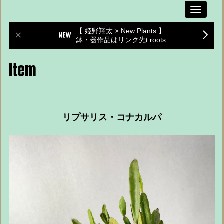
Toggle
navigati
【 姫野翔太 × New Plants 】
鉢・器作品はリンク先t.roots
Item
リプサリス・コナカルパ