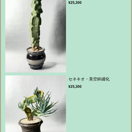
¥25,300
セネキオ・美空鉾綴化
¥25,300