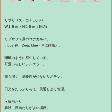
リプサリス・コナカルパ
W１５㎝ × H２５㎝（鉢込)
リプサリス属のコナカルパ。
trigger鉢、Deep blue・Mに鉢植え。
珊瑚のように群生している。
可愛いらしいシルエット。
刺も弱く、危険性が少ないサボテン。
日光をたっぷり与え、風通しよく管理。
▼日当たり
春秋 日当たりがよい場所に