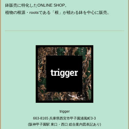
鉢販売に特化したONLINE SHOP。
植物の根源・rootsである「根」が植わる鉢を中心に販売。
trigger
663-8165 兵庫県西宮市甲子園浦風町3-3
(阪神甲子園駅 東口・西口 総合案内図表記あり)