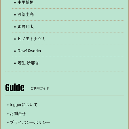
中里博恒
波部圭亮
姫野翔太
ヒノモトナツミ
Rew10works
若生 沙耶香
Guide
ご利用ガイド
triggerについて
お問合せ
プライバシーポリシー