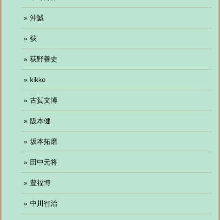
沖誠
荻
荻野善史
kikko
古賀文博
阪本健
坂本拓磨
田中元将
豊福博
中川智治