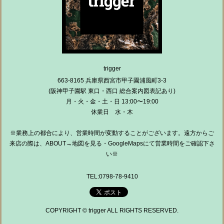
trigger
663-8165 兵庫県西宮市甲子園浦風町3-3
(阪神甲子園駅 東口・西口 総合案内図表記あり)
月・火・金・土・日 13:00〜19:00
休業日 水・木
※業務上の都合により、営業時間が変動することがございます。遠方からご
来店の際は、ABOUT→地図を見る・GoogleMapsにて営業時間をご確認下さ
い※
TEL:0798-78-9410
COPYRIGHT © trigger ALL RIGHTS RESERVED.