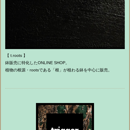
【 t.roots 】
鉢販売に特化したONLINE SHOP。
植物の根源・rootsである「根」が植わる鉢を中心に販売。