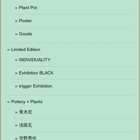
Plant Pot
Poster
Goods
Limited Edition
INDIVIDUALITY
Exhibition BLACK
trigger Exhibition
Pottery × Plants
青木宏
淡路瓦
市野秀作