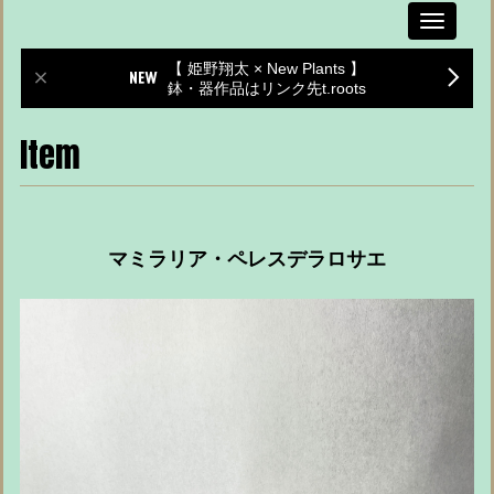
Toggle
navigati
【 姫野翔太 × New Plants 】
鉢・器作品はリンク先t.roots
Item
マミラリア・ペレスデラロサエ