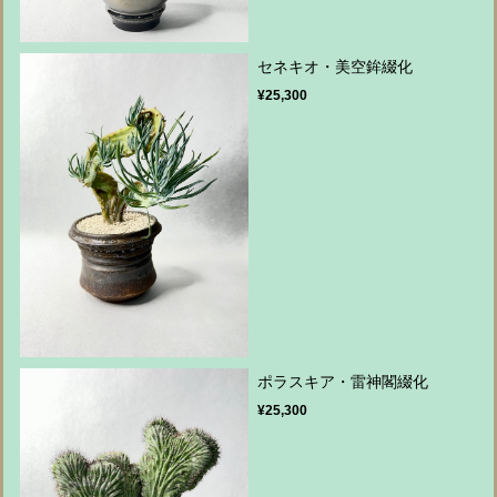
セネキオ・美空鉾綴化
¥25,300
ポラスキア・雷神閣綴化
¥25,300