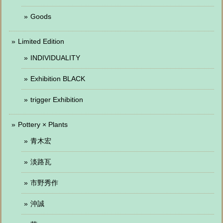
Goods
Limited Edition
INDIVIDUALITY
Exhibition BLACK
trigger Exhibition
Pottery × Plants
青木宏
淡路瓦
市野秀作
沖誠