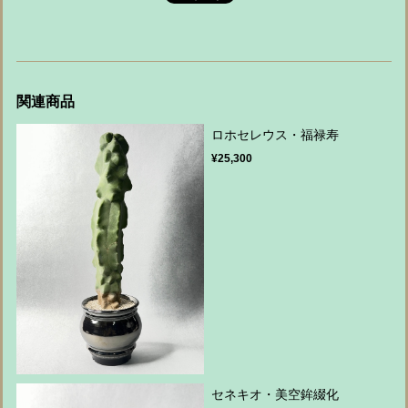
関連商品
ロホセレウス・福禄寿
¥25,300
セネキオ・美空鉾綴化