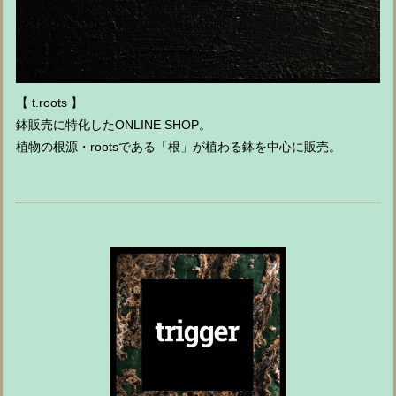
【 t.roots 】
鉢販売に特化したONLINE SHOP。
植物の根源・rootsである「根」が植わる鉢を中心に販売。