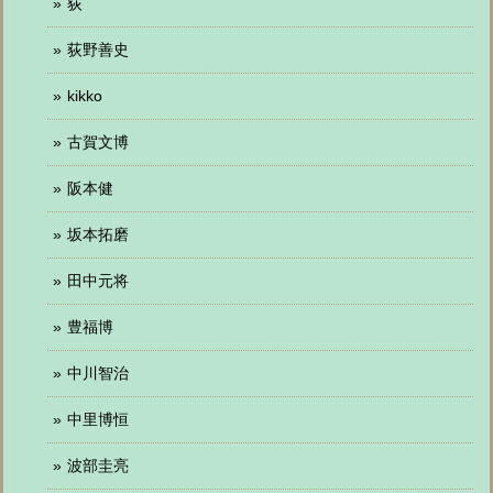
荻
荻野善史
kikko
古賀文博
阪本健
坂本拓磨
田中元将
豊福博
中川智治
中里博恒
波部圭亮