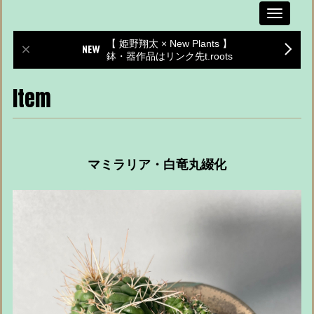
Toggle
navigati
【 姫野翔太 × New Plants 】
鉢・器作品はリンク先t.roots
Item
マミラリア・白竜丸綴化