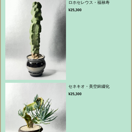
ロホセレウス・福禄寿
¥25,300
セネキオ・美空鉾綴化
¥25,300