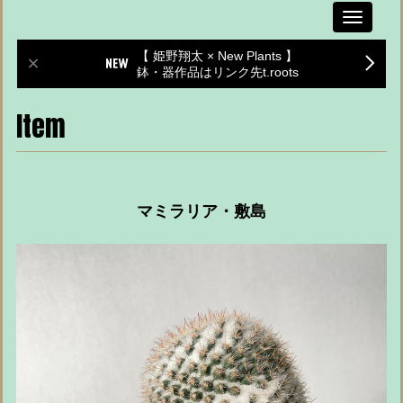
Toggle
navigati
【 姫野翔太 × New Plants 】
鉢・器作品はリンク先t.roots
Item
マミラリア・敷島