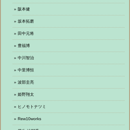
阪本健
坂本拓磨
田中元将
豊福博
中川智治
中里博恒
波部圭亮
姫野翔太
ヒノモトナツミ
Rew10works