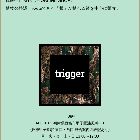
鉢販売に特化したONLINE SHOP。
植物の根源・rootsである「根」が植わる鉢を中心に販売。
trigger
663-8165 兵庫県西宮市甲子園浦風町3-3
(阪神甲子園駅 東口・西口 総合案内図表記あり)
月・火・金・土・日 13:00〜19:00