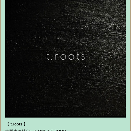
【 t.roots 】