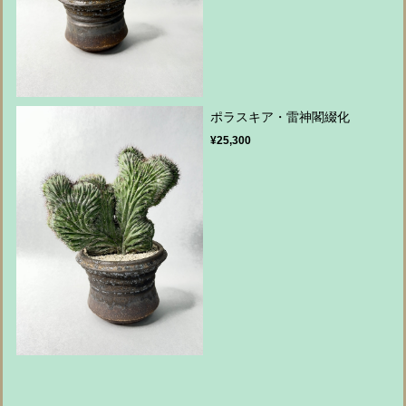
ポラスキア・雷神閣綴化
¥25,300