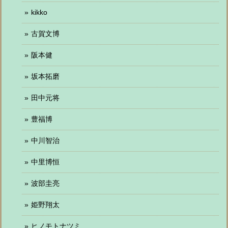
kikko
古賀文博
阪本健
坂本拓磨
田中元将
豊福博
中川智治
中里博恒
波部圭亮
姫野翔太
ヒノモトナツミ