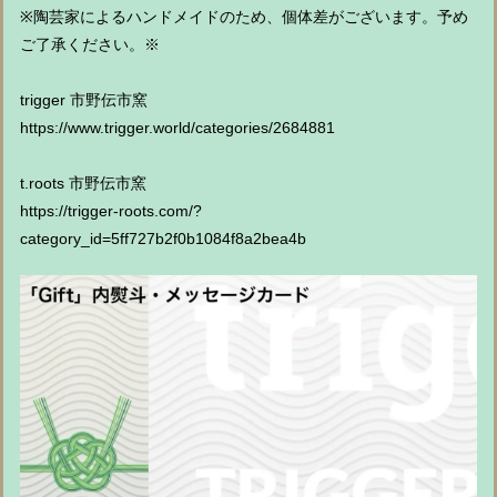
※陶芸家によるハンドメイドのため、個体差がございます。予め
ご了承ください。※
trigger 市野伝市窯
https://www.trigger.world/categories/2684881
t.roots 市野伝市窯
https://trigger-roots.com/?
category_id=5ff727b2f0b1084f8a2bea4b