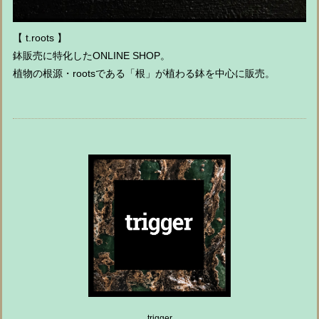
【 t.roots 】
鉢販売に特化したONLINE SHOP。
植物の根源・rootsである「根」が植わる鉢を中心に販売。
trigger