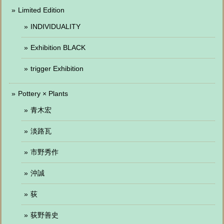
Limited Edition
INDIVIDUALITY
Exhibition BLACK
trigger Exhibition
Pottery × Plants
青木宏
淡路瓦
市野秀作
沖誠
荻
荻野善史