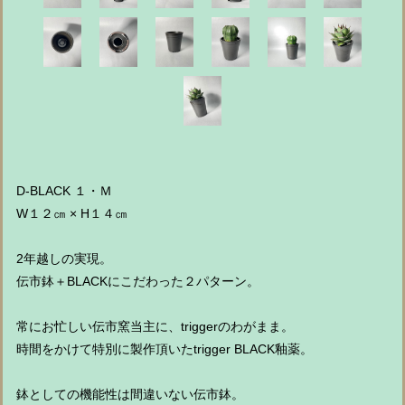
D-BLACK １・Ｍ
W１２㎝ × H１４㎝
2年越しの実現。
伝市鉢＋BLACKにこだわった２パターン。
常にお忙しい伝市窯当主に、triggerのわがまま。
時間をかけて特別に製作頂いたtrigger BLACK釉薬。
鉢としての機能性は間違いない伝市鉢。