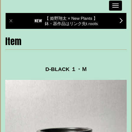
Toggle
navigati
【 姫野翔太 × New Plants 】
鉢・器作品はリンク先t.roots
Item
D-BLACK １・Ｍ