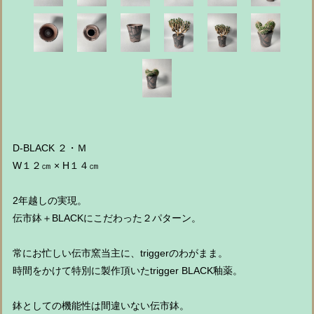
D-BLACK ２・Ｍ
W１２㎝ × H１４㎝
2年越しの実現。
伝市鉢＋BLACKにこだわった２パターン。
常にお忙しい伝市窯当主に、triggerのわがまま。
時間をかけて特別に製作頂いたtrigger BLACK釉薬。
鉢としての機能性は間違いない伝市鉢。