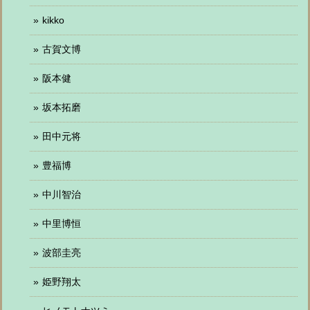
kikko
古賀文博
阪本健
坂本拓磨
田中元将
豊福博
中川智治
中里博恒
波部圭亮
姫野翔太