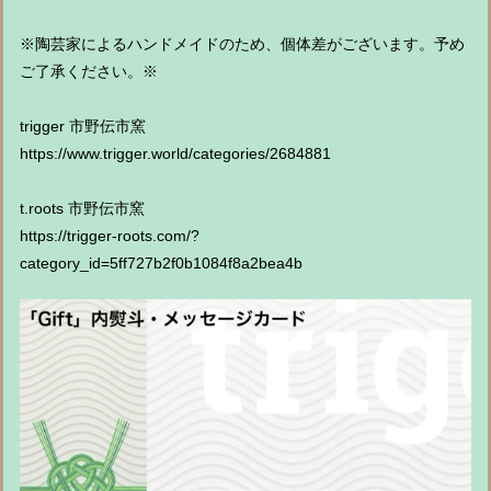
※陶芸家によるハンドメイドのため、個体差がございます。予め
ご了承ください。※
trigger 市野伝市窯
https://www.trigger.world/categories/2684881
t.roots 市野伝市窯
https://trigger-roots.com/?
category_id=5ff727b2f0b1084f8a2bea4b