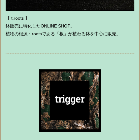
【 t.roots 】
鉢販売に特化したONLINE SHOP。
植物の根源・rootsである「根」が植わる鉢を中心に販売。