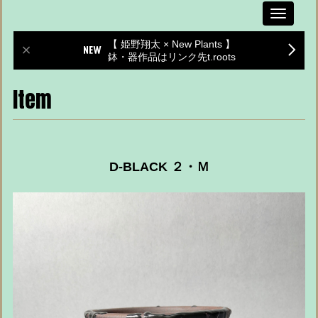
Toggle
navigati
【 姫野翔太 × New Plants 】
鉢・器作品はリンク先t.roots
Item
D-BLACK ２・Ｍ