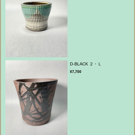
D-BLACK ２・Ｌ
¥7,700