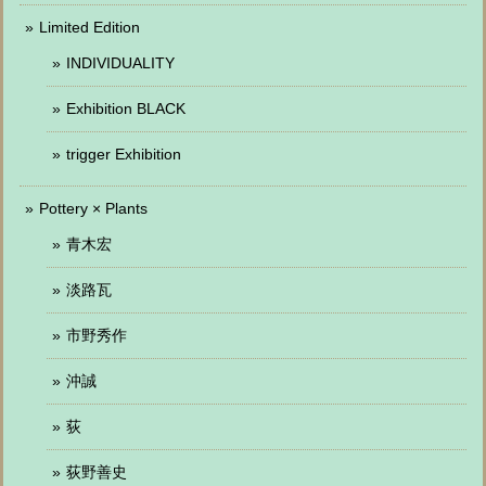
Limited Edition
INDIVIDUALITY
Exhibition BLACK
trigger Exhibition
Pottery × Plants
青木宏
淡路瓦
市野秀作
沖誠
荻
荻野善史