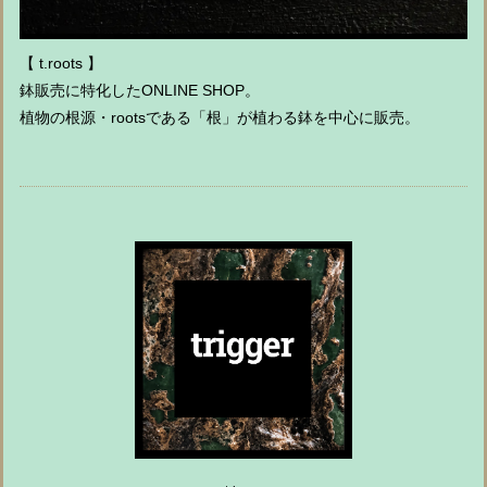
【 t.roots 】
鉢販売に特化したONLINE SHOP。
植物の根源・rootsである「根」が植わる鉢を中心に販売。