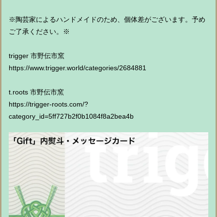
※陶芸家によるハンドメイドのため、個体差がございます。予め
ご了承ください。※
trigger 市野伝市窯
https://www.trigger.world/categories/2684881
t.roots 市野伝市窯
https://trigger-roots.com/?
category_id=5ff727b2f0b1084f8a2bea4b