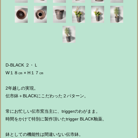
D-BLACK ２・Ｌ
W１８㎝ × H１７㎝
2年越しの実現。
伝市鉢＋BLACKにこだわった２パターン。
常にお忙しい伝市窯当主に、triggerのわがまま。
時間をかけて特別に製作頂いたtrigger BLACK釉薬。
鉢としての機能性は間違いない伝市鉢。