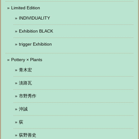
Limited Edition
INDIVIDUALITY
Exhibition BLACK
trigger Exhibition
Pottery × Plants
青木宏
淡路瓦
市野秀作
沖誠
荻
荻野善史