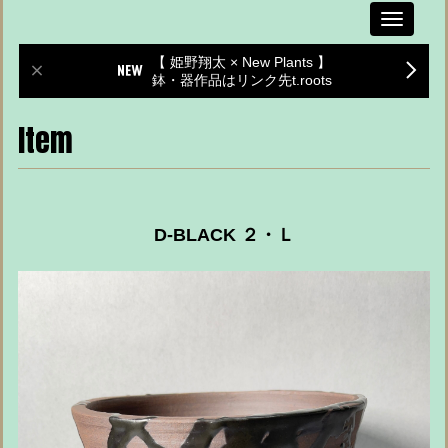
Toggle
navigati
【 姫野翔太 × New Plants 】
鉢・器作品はリンク先t.roots
Item
D-BLACK ２・Ｌ