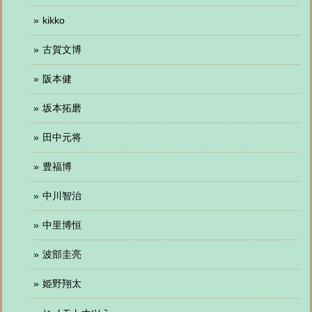
kikko
古賀文博
阪本健
坂本拓磨
田中元将
豊福博
中川智治
中里博恒
波部圭亮
姫野翔太