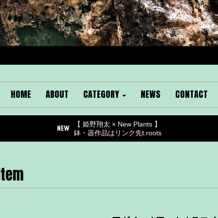
HOME
ABOUT
CATEGORY
NEWS
CONTACT
【 姫野翔太 × New Plants 】
鉢・器作品はリンク先t.roots
Item