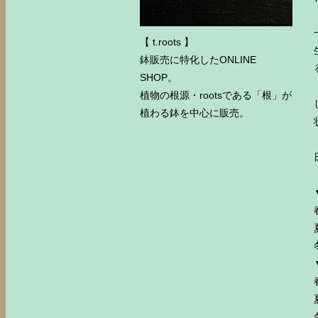
【 t.roots 】
鉢販売に特化したONLINE
SHOP。
植物の根源・rootsである「根」が
植わる鉢を中心に販売。