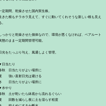
一定期間、乾燥させた国内実生株。
生きた根もチラホラ見えて、すぐに動いてくれそうな新しい根も見え
る。
しっかりと乾燥させた個体なので、環境が悪くなければ、ベアルート
状態のまま一定期間管理可能。
日光をたっぷり与え、風通しよく管理。
▼日当たり
春秋 日当たりがよい場所に
夏 強い直射日光は避ける
冬 日当たりがよい場所に
▼水やり
春秋 土が乾いたら鉢底から流れるぐらい
夏 回数を減らし夜に土を湿らす程度
冬 控えめにするか断水