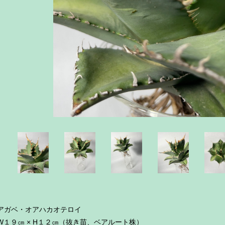
アガベ・オアハカオテロイ
W１９㎝ × H１２㎝（抜き苗、ベアルート株）