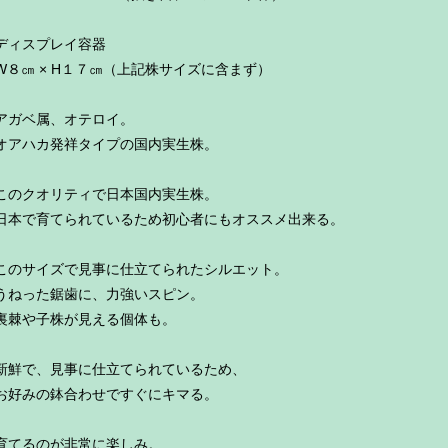
ディスプレイ容器
W８㎝ × H１７㎝（上記株サイズに含まず）
アガベ属、オテロイ。
オアハカ発祥タイプの国内実生株。
このクオリティで日本国内実生株。
日本で育てられているため初心者にもオススメ出来る。
このサイズで見事に仕立てられたシルエット。
うねった鋸歯に、力強いスピン。
裏棘や子株が見える個体も。
新鮮で、見事に仕立てられているため、
お好みの鉢合わせですぐにキマる。
育てるのが非常に楽しみ。