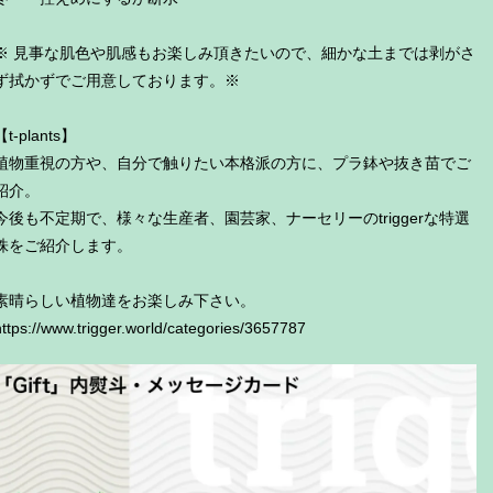
※ 見事な肌色や肌感もお楽しみ頂きたいので、細かな土までは剥がさ
ず拭かずでご用意しております。※
【t-plants】
植物重視の方や、自分で触りたい本格派の方に、プラ鉢や抜き苗でご
紹介。
今後も不定期で、様々な生産者、園芸家、ナーセリーのtriggerな特選
株をご紹介します。
素晴らしい植物達をお楽しみ下さい。
https://www.trigger.world/categories/3657787