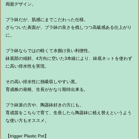
両面デザイン。
⁡プラ鉢だが、肌感にまでこだわった仕様。
ざらついた表面が、プラ鉢の良さを残しつつ高級感ある仕上がり
に。
プラ鉢ならではの軽くて水捌け良い利便性。
鉢底部の傾斜、4方向に空いた3本線により、鉢底ネットを使わず
に高い排水性を実現。
その高い排水性に熱吸収しやすい黒。
育成株の発根、生長がかなり期待出来る。
プラ鉢派の方や、陶器鉢好きの方にも。
育成苗をこちらで育て、生長したら陶器鉢に植え替えというよう
な使い方もオススメ。
【trigger Plastic Pot】