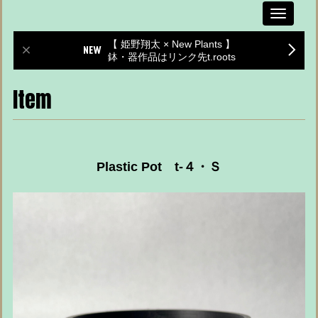
Toggle
navigati
【 姫野翔太 × New Plants 】
鉢・器作品はリンク先t.roots
Item
Plastic Pot t-４・Ｓ