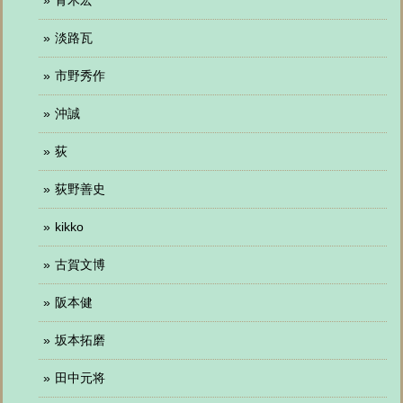
青木宏
淡路瓦
市野秀作
沖誠
荻
荻野善史
kikko
古賀文博
阪本健
坂本拓磨
田中元将