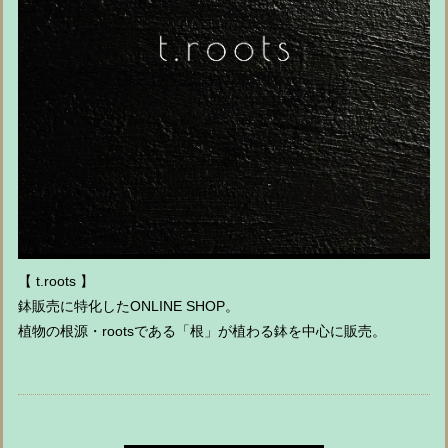
【 t.roots 】
鉢販売に特化したONLINE SHOP。
植物の根源・rootsである「根」が植わる鉢を中心に販売。