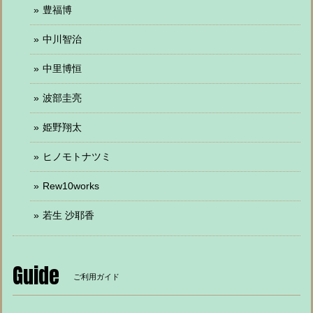
豊福博
中川智治
中里博恒
波部圭亮
姫野翔太
ヒノモトナツミ
Rew10works
若生 沙耶香
Guide
ご利用ガイド