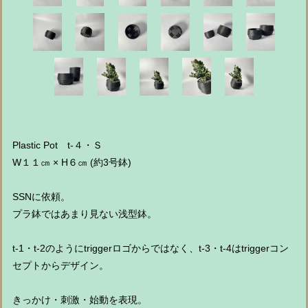
Plastic Pot t-４・Ｓ
W１１㎝ × H６㎝ (約3号鉢)
SSNに依頼。
プラ鉢ではあまり見ない浅型鉢。
t-1・t-2のようにtriggerロゴからではなく、t-3・t-4はtriggerコン
セプトからデザイン。
きっかけ・刺激・始動を表現。