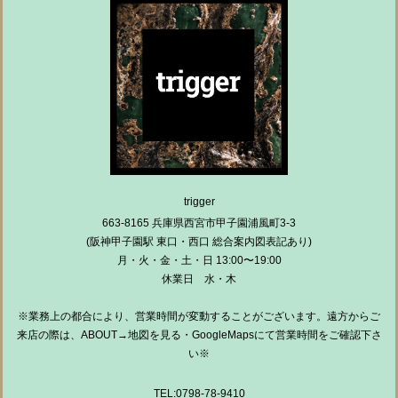
trigger
663-8165 兵庫県西宮市甲子園浦風町3-3
(阪神甲子園駅 東口・西口 総合案内図表記あり)
月・火・金・土・日 13:00〜19:00
休業日 水・木
※業務上の都合により、営業時間が変動することがございます。遠方からご
来店の際は、ABOUT→地図を見る・GoogleMapsにて営業時間をご確認下さ
い※
TEL:0798-78-9410