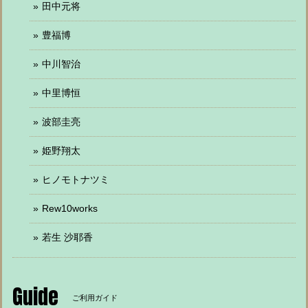
田中元将
豊福博
中川智治
中里博恒
波部圭亮
姫野翔太
ヒノモトナツミ
Rew10works
若生 沙耶香
Guide
ご利用ガイド