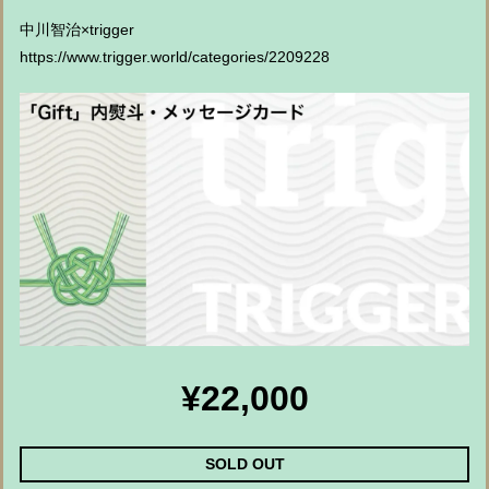
中川智治×trigger
https://www.trigger.world/categories/2209228
¥22,000
SOLD OUT