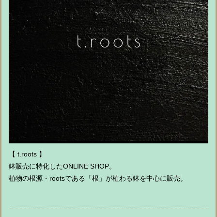
【 t.roots 】
鉢販売に特化したONLINE SHOP。
植物の根源・rootsである「根」が植わる鉢を中心に販売。