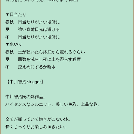
▼日当たり
春秋 日当たりがよい場所に
夏 強い直射日光は避ける
冬 日当たりがよい場所に
▼水やり
春秋 土が乾いたら鉢底から流れるぐらい
夏 回数を減らし夜に土を湿らす程度
冬 控えめにするか断水
【中川智治×trigger】
中川智治氏の鉢作品。
ハイセンスなシルエット、美しい色彩、上品な趣。
全てが揃っていて飽きがこない鉢。
長くじっくりお楽しみ頂きたい。