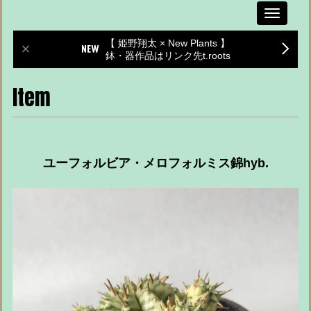
Toggle
navigati
【 姫野翔太 × New Plants 】
鉢・器作品はリンク先t.roots
Item
ユーフォルビア・メロフォルミス錦hyb.