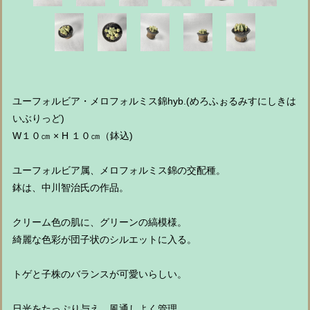
ユーフォルビア・メロフォルミス錦hyb.(めろふぉるみすにしきは
いぶりっど)
W１０㎝ × H １０㎝（鉢込)
ユーフォルビア属、メロフォルミス錦の交配種。
鉢は、中川智治氏の作品。
クリーム色の肌に、グリーンの縞模様。
綺麗な色彩が団子状のシルエットに入る。
トゲと子株のバランスが可愛いらしい。
日光をたっぷり与え、風通しよく管理。