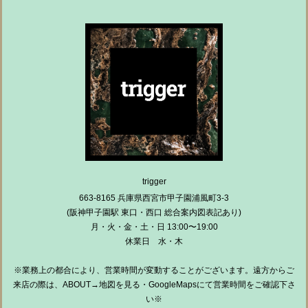
trigger
663-8165 兵庫県西宮市甲子園浦風町3-3
(阪神甲子園駅 東口・西口 総合案内図表記あり)
月・火・金・土・日 13:00〜19:00
休業日 水・木
※業務上の都合により、営業時間が変動することがございます。遠方からご
来店の際は、ABOUT→地図を見る・GoogleMapsにて営業時間をご確認下さ
い※