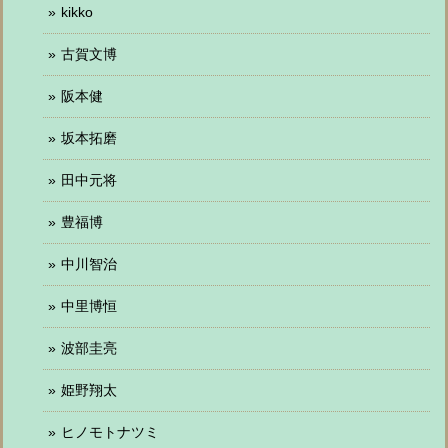
kikko
古賀文博
阪本健
坂本拓磨
田中元将
豊福博
中川智治
中里博恒
波部圭亮
姫野翔太
ヒノモトナツミ