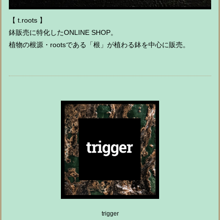
【 t.roots 】
鉢販売に特化したONLINE SHOP。
植物の根源・rootsである「根」が植わる鉢を中心に販売。
trigger