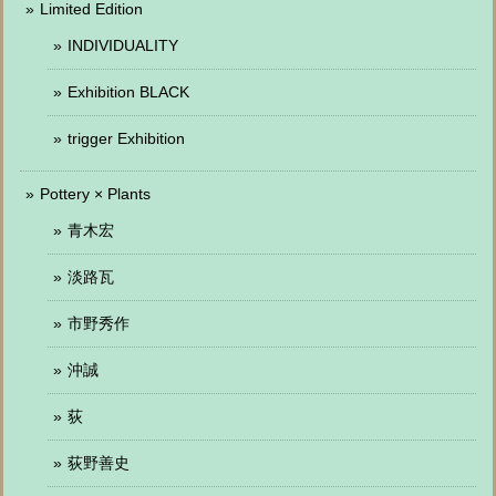
Limited Edition
INDIVIDUALITY
Exhibition BLACK
trigger Exhibition
Pottery × Plants
青木宏
淡路瓦
市野秀作
沖誠
荻
荻野善史