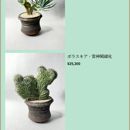
ポラスキア・雷神閣綴化
¥25,300