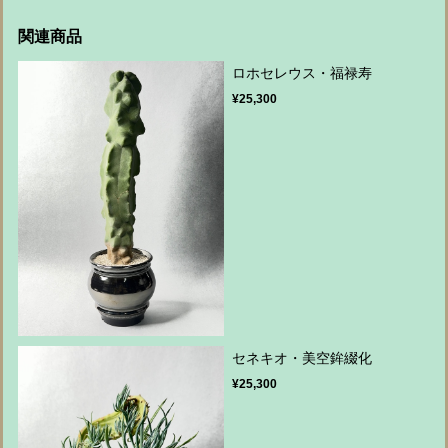
関連商品
ロホセレウス・福禄寿
¥25,300
セネキオ・美空鉾綴化
¥25,300