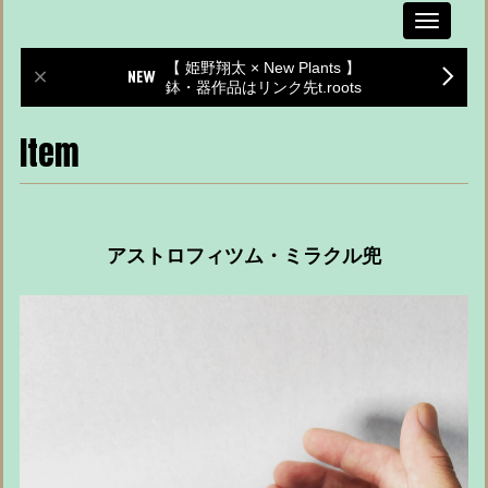
Toggle
navigati
【 姫野翔太 × New Plants 】
鉢・器作品はリンク先t.roots
Item
アストロフィツム・ミラクル兜