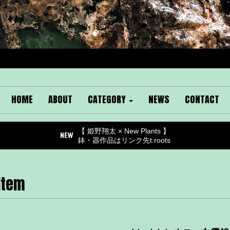
HOME
ABOUT
CATEGORY
NEWS
CONTACT
【 姫野翔太 × New Plants 】
鉢・器作品はリンク先t.roots
Item