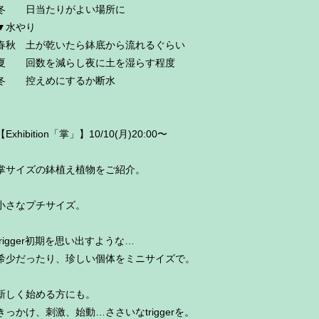
冬 日当たりがよい場所に
▼水やり
春秋 土が乾いたら鉢底から流れるぐらい
夏 回数を減らし夜に土を湿らす程度
冬 控えめにするか断水
【Exhibition「掌」】10/10(月)20:00〜
掌サイズの鉢植え植物をご紹介。
小さなプチサイズ。
trigger初期を思い出すような…
希少だったり、珍しい個体をミニサイズで。
新しく始める方にも。
きっかけ、刺激、始動…ささいなtriggerを。