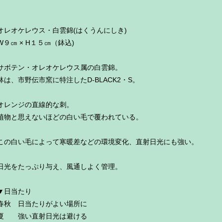
オレオケレウス・白雲錦(はくうんにしき)
W９㎝ × H１５㎝（鉢込)
サボテン・オレオケレウス属の白雲錦。
鉢は、市野伝市窯に特注したD-BLACK2・S。
オレンジの直線的な刺。
植物と思えないほどの白い毛で覆われている。
この白い毛によって寒暖差などの環境変化、直射日光にも強い。
日光をたっぷり与え、風通しよく管理。
▼日当たり
春秋 日当たりがよい場所に
夏 強い直射日光は避ける