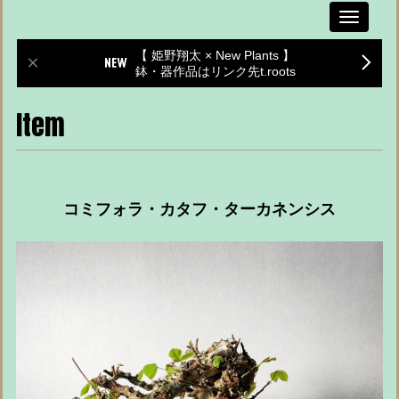
Toggle
navigati
【 姫野翔太 × New Plants 】
鉢・器作品はリンク先t.roots
Item
コミフォラ・カタフ・ターカネンシス