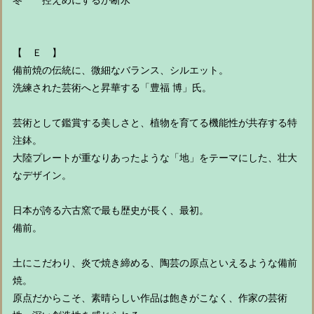
冬 控えめにするか断水
【 Ｅ 】
備前焼の伝統に、微細なバランス、シルエット。
洗練された芸術へと昇華する「豊福 博」氏。
芸術として鑑賞する美しさと、植物を育てる機能性が共存する特
注鉢。
大陸プレートが重なりあったような「地」をテーマにした、壮大
なデザイン。
日本が誇る六古窯で最も歴史が長く、最初。
備前。
土にこだわり、炎で焼き締める、陶芸の原点といえるような備前
焼。
原点だからこそ、素晴らしい作品は飽きがこなく、作家の芸術