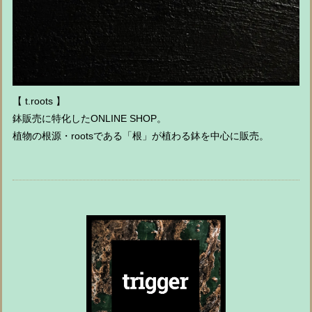
【 t.roots 】
鉢販売に特化したONLINE SHOP。
植物の根源・rootsである「根」が植わる鉢を中心に販売。