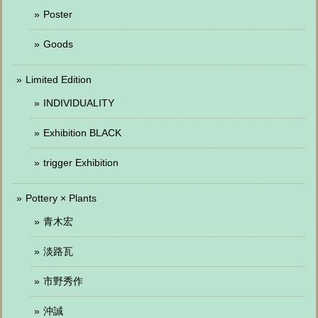
Poster
Goods
Limited Edition
INDIVIDUALITY
Exhibition BLACK
trigger Exhibition
Pottery × Plants
青木宏
淡路瓦
市野秀作
沖誠