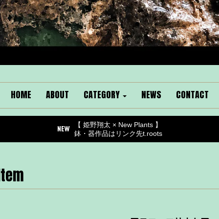
HOME
ABOUT
CATEGORY
NEWS
CONTACT
【 姫野翔太 × New Plants 】
鉢・器作品はリンク先t.roots
Item