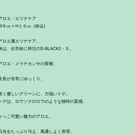
アロエ・エリナケア
W９㎝ × H１６㎝（鉢込)
アロエ属エリナケア。
鉢は、伝市鉢に特注のD-BLACK2・Ｓ。
アロエ・メラナカンサの変種。
生長が非常にゆっくり。
淡く優しいグリーンに、力強いトゲ。
トゲは、ロウソクのロウのような独特の質感。
かっこ可愛い魅力のアロエ。
日光をたっぷり与え、風通しよく管理。