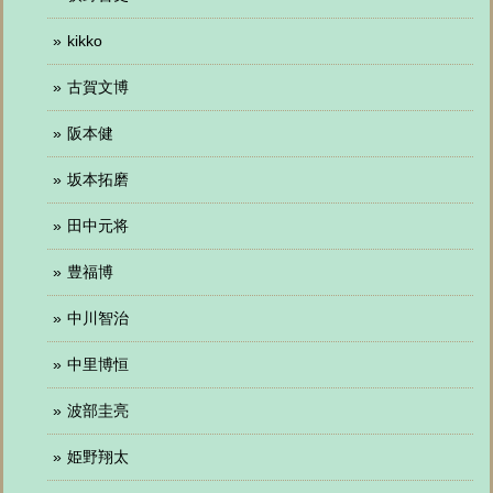
kikko
古賀文博
阪本健
坂本拓磨
田中元将
豊福博
中川智治
中里博恒
波部圭亮
姫野翔太