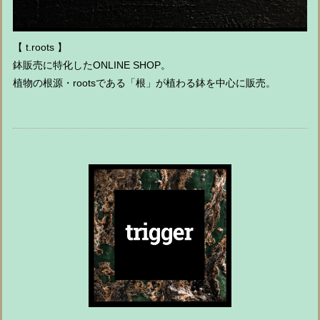
【 t.roots 】
鉢販売に特化したONLINE SHOP。
植物の根源・rootsである「根」が植わる鉢を中心に販売。