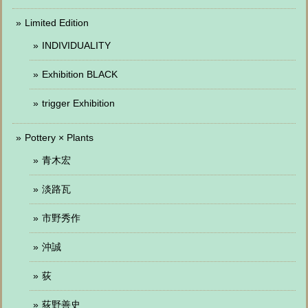
Limited Edition
INDIVIDUALITY
Exhibition BLACK
trigger Exhibition
Pottery × Plants
青木宏
淡路瓦
市野秀作
沖誠
荻
荻野善史