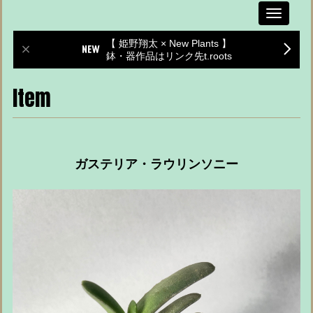
Toggle
navigati
【 姫野翔太 × New Plants 】
鉢・器作品はリンク先t.roots
Item
ガステリア・ラウリンソニー