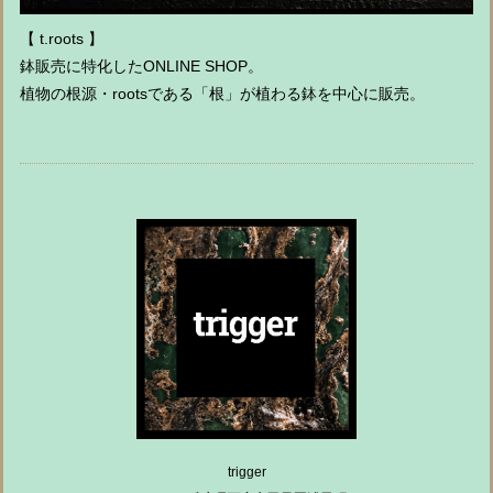
【 t.roots 】
鉢販売に特化したONLINE SHOP。
植物の根源・rootsである「根」が植わる鉢を中心に販売。
trigger