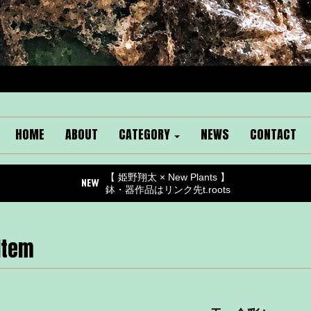
HOME
ABOUT
CATEGORY
NEWS
CONTACT
【 姫野翔太 × New Plants 】
鉢・器作品はリンク先t.roots
Item