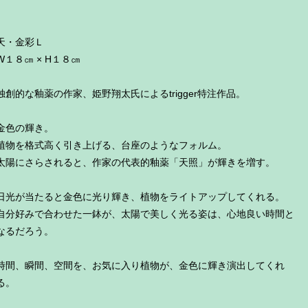
天・金彩Ｌ
W１８㎝ × H１８㎝
独創的な釉薬の作家、姫野翔太氏によるtrigger特注作品。
金色の輝き。
植物を格式高く引き上げる、台座のようなフォルム。
太陽にさらされると、作家の代表的釉薬「天照」が輝きを増す。
日光が当たると金色に光り輝き、植物をライトアップしてくれる。
自分好みで合わせた一鉢が、太陽で美しく光る姿は、心地良い時間と
なるだろう。
時間、瞬間、空間を、お気に入り植物が、金色に輝き演出してくれ
る。