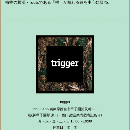
植物の根源・rootsである「根」が植わる鉢を中心に販売。
trigger
663-8165 兵庫県西宮市甲子園浦風町3-3
(阪神甲子園駅 東口・西口 総合案内図表記あり)
月・火・金・土・日 13:00〜19:00
休業日 水・木