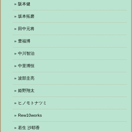
阪本健
坂本拓磨
田中元将
豊福博
中川智治
中里博恒
波部圭亮
姫野翔太
ヒノモトナツミ
Rew10works
若生 沙耶香