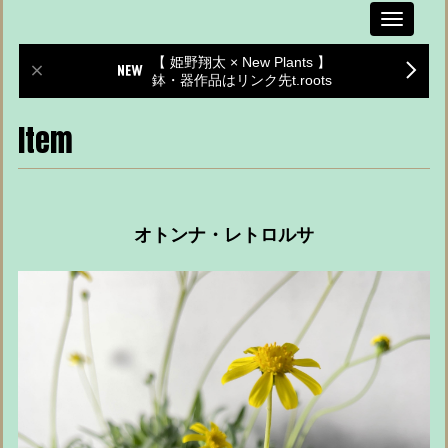
Toggle
navigati
【 姫野翔太 × New Plants 】
鉢・器作品はリンク先t.roots
Item
オトンナ・レトロルサ