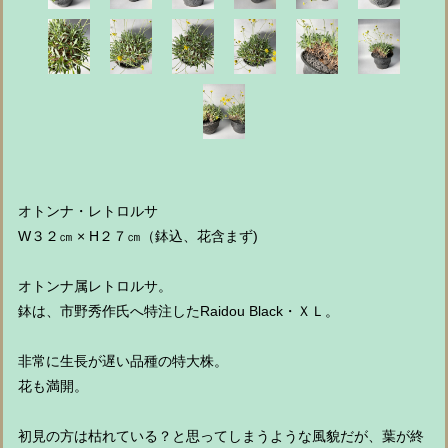
オトンナ・レトロルサ
W３２㎝ × H２７㎝（鉢込、花含まず)
オトンナ属レトロルサ。
鉢は、市野秀作氏へ特注したRaidou Black・ＸＬ。
非常に生長が遅い品種の特大株。
花も満開。
初見の方は枯れている？と思ってしまうような風貌だが、葉が終