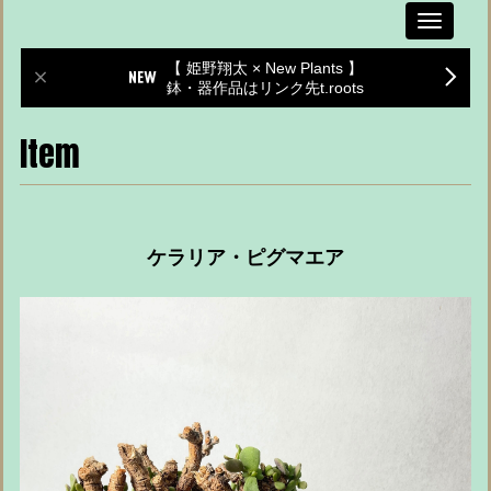
Toggle
navigati
【 姫野翔太 × New Plants 】
鉢・器作品はリンク先t.roots
Item
ケラリア・ピグマエア