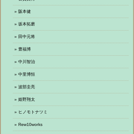
阪本健
坂本拓磨
田中元将
豊福博
中川智治
中里博恒
波部圭亮
姫野翔太
ヒノモトナツミ
Rew10works