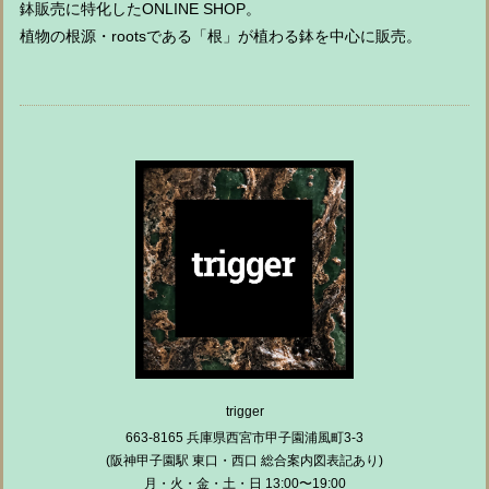
鉢販売に特化したONLINE SHOP。
植物の根源・rootsである「根」が植わる鉢を中心に販売。
trigger
663-8165 兵庫県西宮市甲子園浦風町3-3
(阪神甲子園駅 東口・西口 総合案内図表記あり)
月・火・金・土・日 13:00〜19:00