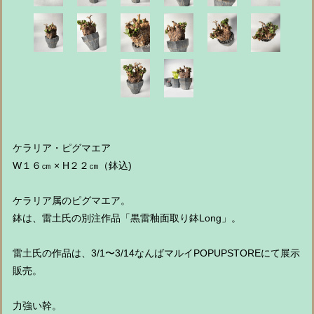
ケラリア・ピグマエア
W１６㎝ × H２２㎝（鉢込)
ケラリア属のピグマエア。
鉢は、雷土氏の別注作品「黒雷釉面取り鉢Long」。
雷土氏の作品は、3/1〜3/14なんばマルイPOPUPSTOREにて展示
販売。
力強い幹。