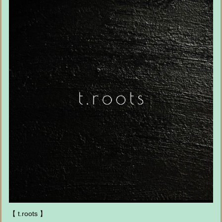
【 t.roots 】