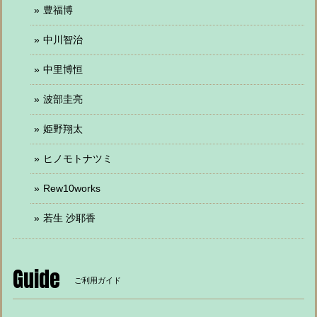
豊福博
中川智治
中里博恒
波部圭亮
姫野翔太
ヒノモトナツミ
Rew10works
若生 沙耶香
Guide
ご利用ガイド