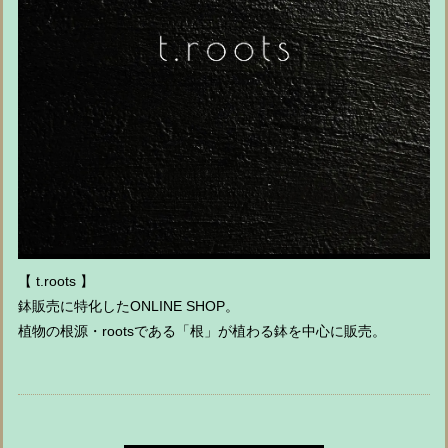
【 t.roots 】
鉢販売に特化したONLINE SHOP。
植物の根源・rootsである「根」が植わる鉢を中心に販売。