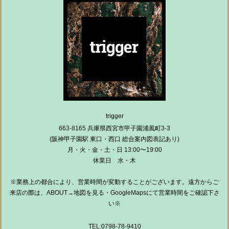
trigger
663-8165 兵庫県西宮市甲子園浦風町3-3
(阪神甲子園駅 東口・西口 総合案内図表記あり)
月・火・金・土・日 13:00〜19:00
休業日 水・木
※業務上の都合により、営業時間が変動することがございます。遠方からご
来店の際は、ABOUT→地図を見る・GoogleMapsにて営業時間をご確認下さ
い※
TEL:0798-78-9410