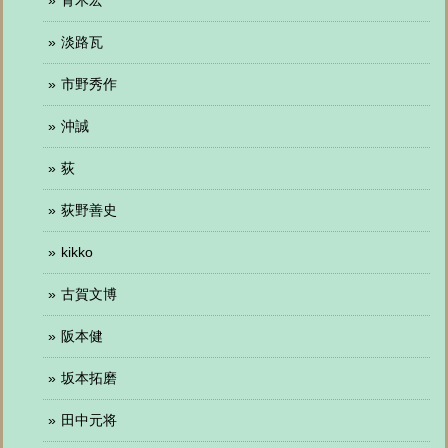
淡路瓦
市野秀作
沖誠
荻
荻野善史
kikko
古賀文博
阪本健
坂本拓磨
田中元将