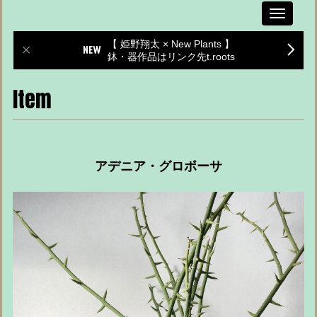
Toggle
navigati
【 姫野翔太 × New Plants 】
鉢・器作品はリンク先t.roots
Item
アデニア・グロボーサ