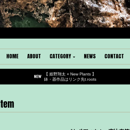
HOME
ABOUT
CATEGORY
NEWS
CONTACT
【 姫野翔太 × New Plants 】
鉢・器作品はリンク先t.roots
Item