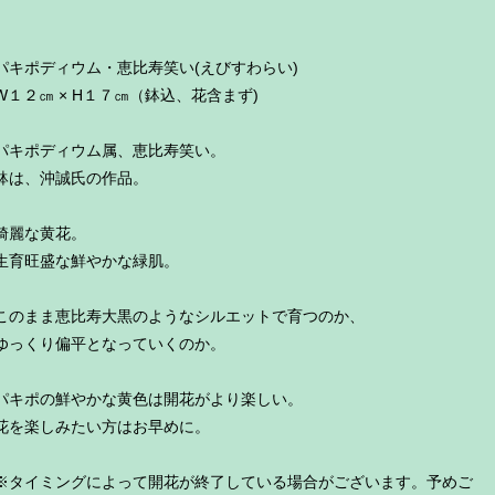
パキポディウム・恵比寿笑い(えびすわらい)
W１２㎝ × H１７㎝（鉢込、花含まず)
パキポディウム属、恵比寿笑い。
鉢は、沖誠氏の作品。
綺麗な黄花。
生育旺盛な鮮やかな緑肌。
このまま恵比寿大黒のようなシルエットで育つのか、
ゆっくり偏平となっていくのか。
パキポの鮮やかな黄色は開花がより楽しい。
花を楽しみたい方はお早めに。
※タイミングによって開花が終了している場合がございます。予めご