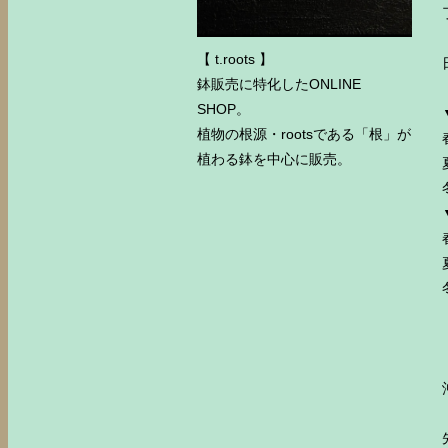
【 t.roots 】
鉢販売に特化したONLINE
SHOP。
植物の根源・rootsである「根」が
植わる鉢を中心に販売。