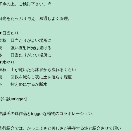
了承の上、ご検討下さい。※
日光をたっぷり与え、風通しよく管理。
▼日当たり
春秋 日当たりがよい場所に
夏 強い直射日光は避ける
冬 日当たりがよい場所に
▼水やり
春秋 土が乾いたら鉢底から流れるぐらい
夏 回数を減らし夜に土を湿らす程度
冬 控えめにするか断水
【沖誠×trigger】
沖誠氏の鉢作品とtriggerな植物のコラボレーション。
先行紹介では、かっこよさと美しさが共存する鉢と紹介させて頂い