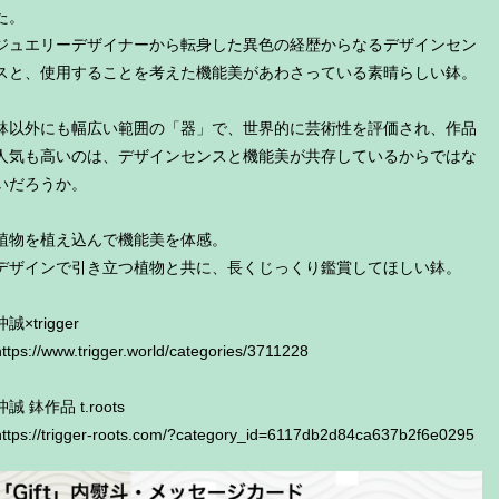
た。
ジュエリーデザイナーから転身した異色の経歴からなるデザインセン
スと、使用することを考えた機能美があわさっている素晴らしい鉢。
鉢以外にも幅広い範囲の「器」で、世界的に芸術性を評価され、作品
人気も高いのは、デザインセンスと機能美が共存しているからではな
いだろうか。
植物を植え込んで機能美を体感。
デザインで引き立つ植物と共に、長くじっくり鑑賞してほしい鉢。
沖誠×trigger
https://www.trigger.world/categories/3711228
沖誠 鉢作品 t.roots
https://trigger-roots.com/?category_id=6117db2d84ca637b2f6e0295