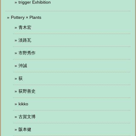
trigger Exhibition
Pottery × Plants
青木宏
淡路瓦
市野秀作
沖誠
荻
荻野善史
kikko
古賀文博
阪本健