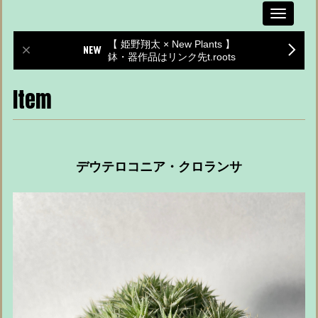
Toggle
navigati
【 姫野翔太 × New Plants 】
鉢・器作品はリンク先t.roots
Item
デウテロコニア・クロランサ