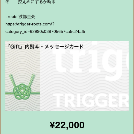
冬 控えめにするか断水
t.roots 波部圭亮
https://trigger-roots.com/?
category_id=62990c039705657ca5c24af5
¥22,000