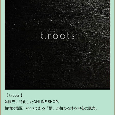
【 t.roots 】
鉢販売に特化したONLINE SHOP。
植物の根源・rootsである「根」が植わる鉢を中心に販売。