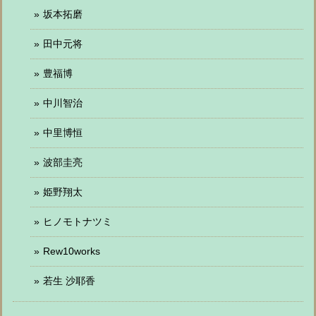
坂本拓磨
田中元将
豊福博
中川智治
中里博恒
波部圭亮
姫野翔太
ヒノモトナツミ
Rew10works
若生 沙耶香