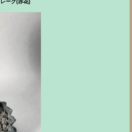
レーク(赤花)