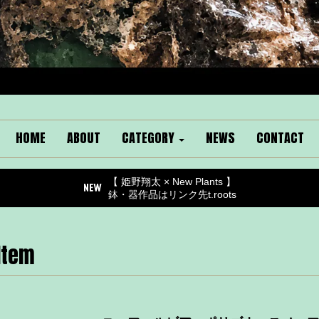
HOME
ABOUT
CATEGORY
NEWS
CONTACT
【 姫野翔太 × New Plants 】
鉢・器作品はリンク先t.roots
Item