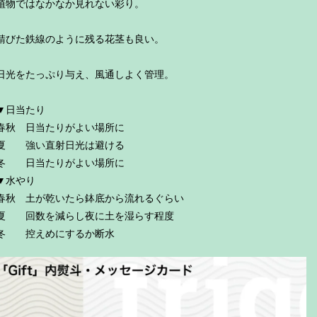
植物ではなかなか見れない彩り。
錆びた鉄線のように残る花茎も良い。
日光をたっぷり与え、風通しよく管理。
▼日当たり
春秋 日当たりがよい場所に
夏 強い直射日光は避ける
冬 日当たりがよい場所に
▼水やり
春秋 土が乾いたら鉢底から流れるぐらい
夏 回数を減らし夜に土を湿らす程度
冬 控えめにするか断水