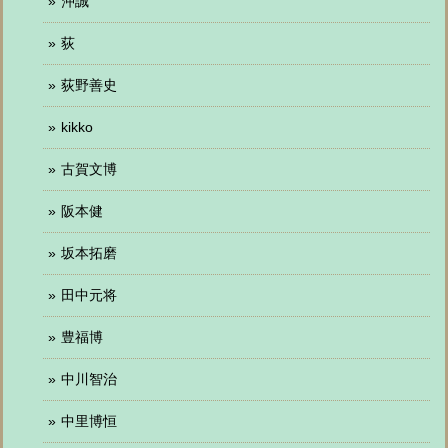
沖誠
荻
荻野善史
kikko
古賀文博
阪本健
坂本拓磨
田中元将
豊福博
中川智治
中里博恒