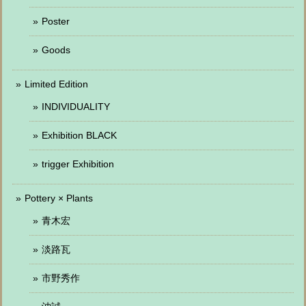
Poster
Goods
Limited Edition
INDIVIDUALITY
Exhibition BLACK
trigger Exhibition
Pottery × Plants
青木宏
淡路瓦
市野秀作