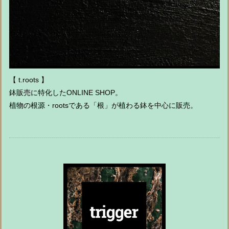
【 t.roots 】
鉢販売に特化したONLINE SHOP。
植物の根源・rootsである「根」が植わる鉢を中心に販売。