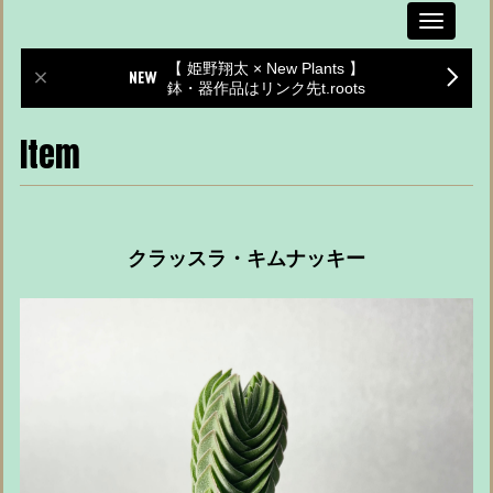
Toggle
navigati
【 姫野翔太 × New Plants 】
鉢・器作品はリンク先t.roots
Item
クラッスラ・キムナッキー