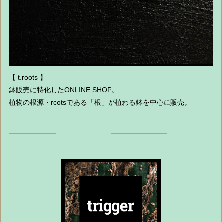
【 t.roots 】
鉢販売に特化したONLINE SHOP。
植物の根源・rootsである「根」が植わる鉢を中心に販売。