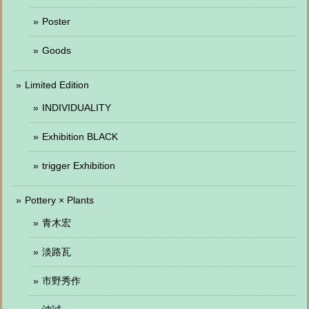
Poster
Goods
Limited Edition
INDIVIDUALITY
Exhibition BLACK
trigger Exhibition
Pottery × Plants
青木宏
淡路瓦
市野秀作