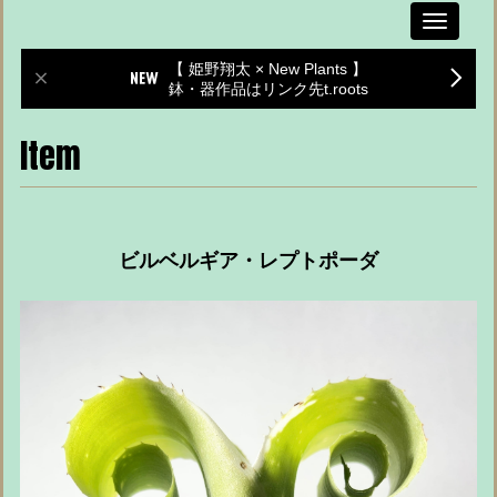
Toggle
navigati
【 姫野翔太 × New Plants 】
鉢・器作品はリンク先t.roots
Item
ビルベルギア・レプトポーダ