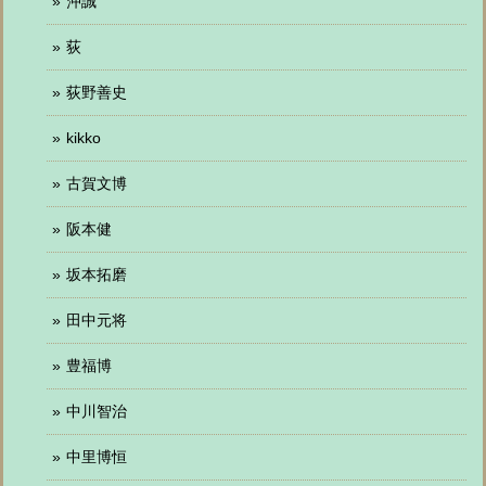
沖誠
荻
荻野善史
kikko
古賀文博
阪本健
坂本拓磨
田中元将
豊福博
中川智治
中里博恒