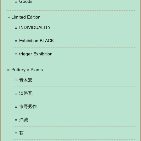
Goods
Limited Edition
INDIVIDUALITY
Exhibition BLACK
trigger Exhibition
Pottery × Plants
青木宏
淡路瓦
市野秀作
沖誠
荻