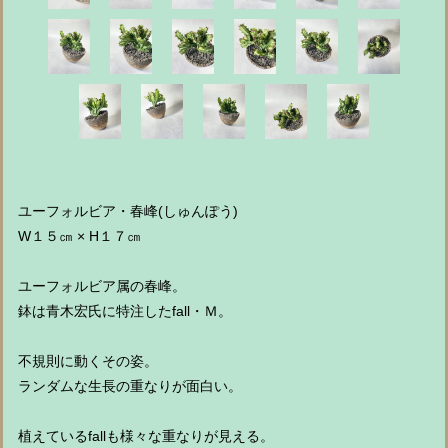
ユーフォルビア・春峰(しゅんぽう)
W１５㎝ × H１７㎝
ユーフォルビア属の春峰。
鉢は青木宏氏に特注したfall・Ｍ。
不規則に動くその姿。
ランダムな生長の重なりが面白い。
植えているfallも様々な重なりが見える。