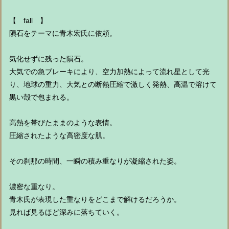
【 fall 】
隕石をテーマに青木宏氏に依頼。
気化せずに残った隕石。
大気での急ブレーキにより、空力加熱によって流れ星として光
り、地球の重力、大気との断熱圧縮で激しく発熱、高温で溶けて
黒い殻で包まれる。
高熱を帯びたままのような表情。
圧縮されたような高密度な肌。
その刹那の時間、一瞬の積み重なりが凝縮された姿。
濃密な重なり。
青木氏が表現した重なりをどこまで解けるだろうか。
見れば見るほど深みに落ちていく。