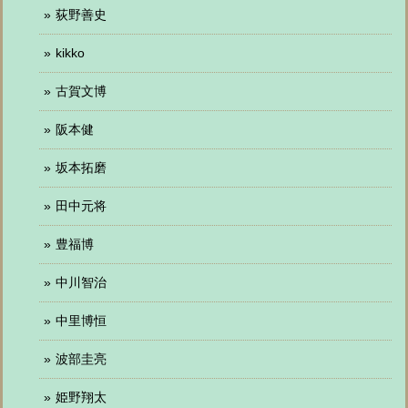
荻野善史
kikko
古賀文博
阪本健
坂本拓磨
田中元将
豊福博
中川智治
中里博恒
波部圭亮
姫野翔太