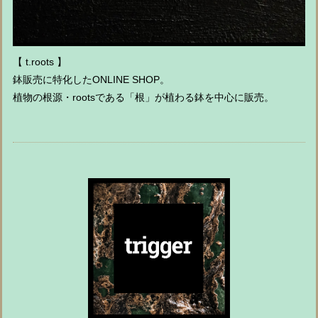
【 t.roots 】
鉢販売に特化したONLINE SHOP。
植物の根源・rootsである「根」が植わる鉢を中心に販売。