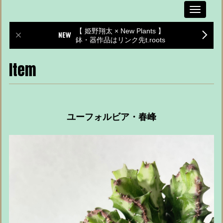
Toggle
navigati
【 姫野翔太 × New Plants 】
鉢・器作品はリンク先t.roots
Item
ユーフォルビア・春峰