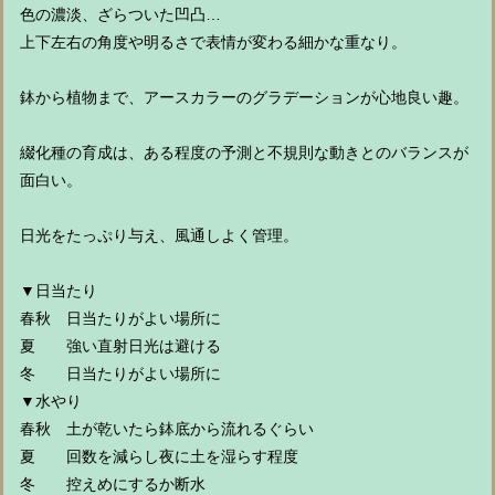
色の濃淡、ざらついた凹凸…
上下左右の角度や明るさで表情が変わる細かな重なり。
鉢から植物まで、アースカラーのグラデーションが心地良い趣。
綴化種の育成は、ある程度の予測と不規則な動きとのバランスが
面白い。
日光をたっぷり与え、風通しよく管理。
▼日当たり
春秋 日当たりがよい場所に
夏 強い直射日光は避ける
冬 日当たりがよい場所に
▼水やり
春秋 土が乾いたら鉢底から流れるぐらい
夏 回数を減らし夜に土を湿らす程度
冬 控えめにするか断水