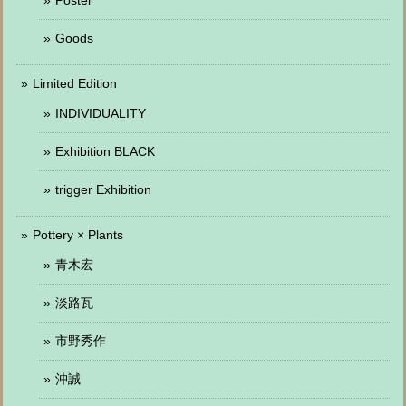
Goods
Limited Edition
INDIVIDUALITY
Exhibition BLACK
trigger Exhibition
Pottery × Plants
青木宏
淡路瓦
市野秀作
沖誠