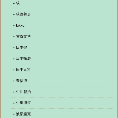
荻
荻野善史
kikko
古賀文博
阪本健
坂本拓磨
田中元将
豊福博
中川智治
中里博恒
波部圭亮