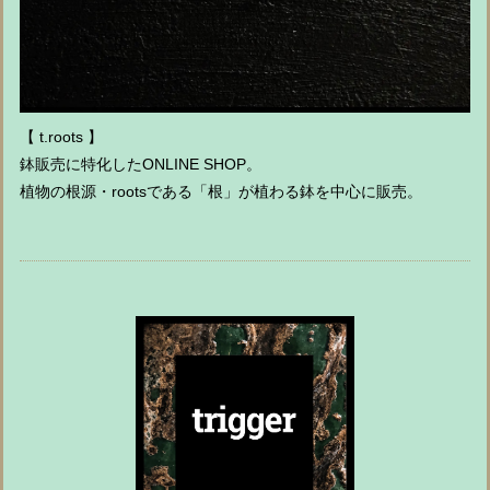
【 t.roots 】
鉢販売に特化したONLINE SHOP。
植物の根源・rootsである「根」が植わる鉢を中心に販売。