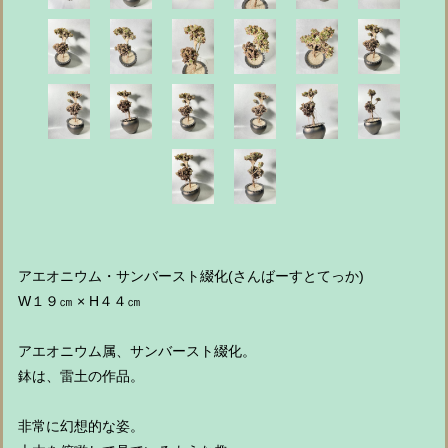
アエオニウム・サンバースト綴化(さんばーすとてっか)
W１９㎝ × H４４㎝
アエオニウム属、サンバースト綴化。
鉢は、雷土の作品。
非常に幻想的な姿。