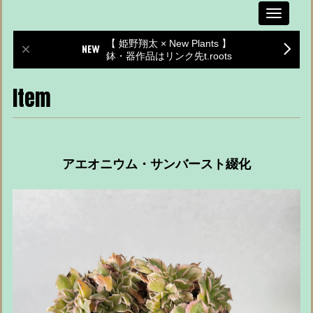
Toggle
navigati
【 姫野翔太 × New Plants 】
鉢・器作品はリンク先t.roots
Item
アエオニウム・サンバースト綴化