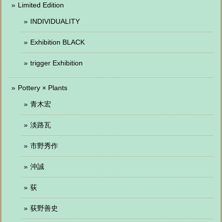
Limited Edition
INDIVIDUALITY
Exhibition BLACK
trigger Exhibition
Pottery × Plants
青木宏
淡路瓦
市野秀作
沖誠
荻
荻野善史