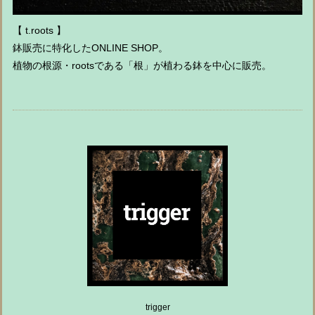
【 t.roots 】
鉢販売に特化したONLINE SHOP。
植物の根源・rootsである「根」が植わる鉢を中心に販売。
trigger