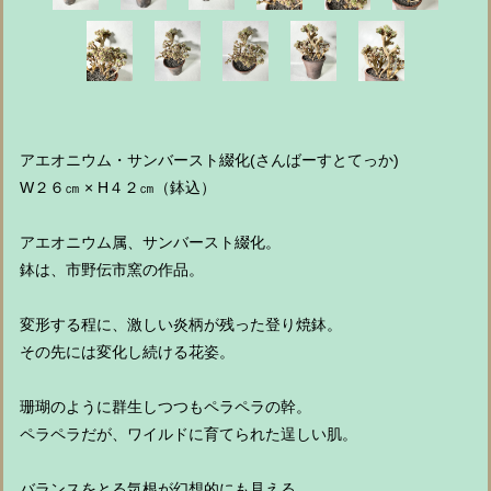
アエオニウム・サンバースト綴化(さんばーすとてっか)
W２６㎝ × H４２㎝（鉢込）
アエオニウム属、サンバースト綴化。
鉢は、市野伝市窯の作品。
変形する程に、激しい炎柄が残った登り焼鉢。
その先には変化し続ける花姿。
珊瑚のように群生しつつもペラペラの幹。
ペラペラだが、ワイルドに育てられた逞しい肌。
バランスをとる気根が幻想的にも見える。