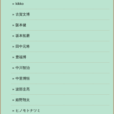
kikko
古賀文博
阪本健
坂本拓磨
田中元将
豊福博
中川智治
中里博恒
波部圭亮
姫野翔太
ヒノモトナツミ