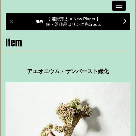
Toggle
navigati
【 姫野翔太 × New Plants 】
鉢・器作品はリンク先t.roots
Item
アエオニウム・サンバースト綴化