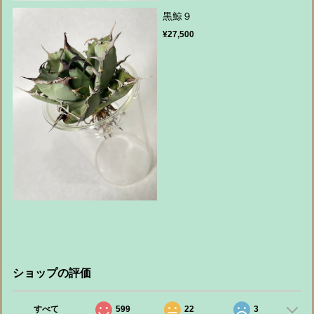
黒鯨９
¥27,500
ショップの評価
すべて
599
22
3