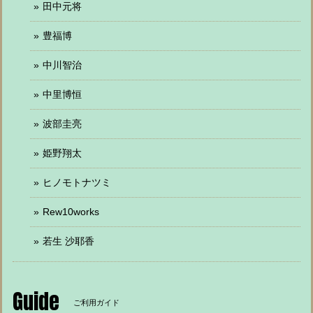
田中元将
豊福博
中川智治
中里博恒
波部圭亮
姫野翔太
ヒノモトナツミ
Rew10works
若生 沙耶香
Guide
ご利用ガイド