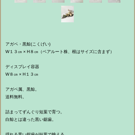
アガベ・黒鯨(こくげい)
W１３㎝ × H８㎝（ベアルート株、根はサイズに含まず）
ディスプレイ容器
W８㎝ × H１３㎝
アガベ属、黒鯨。
送料無料。
詰まってずんぐり短葉で育つ。
白鯨とは違った黒い鋸歯。
揺れる黒い鋸歯が短葉で映える。