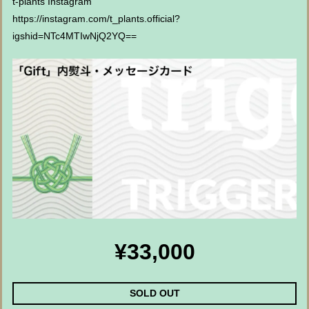
t-plants Instagram
https://instagram.com/t_plants.official?
igshid=NTc4MTIwNjQ2YQ==
¥33,000
SOLD OUT