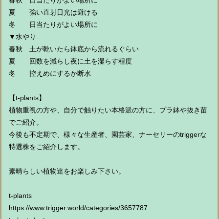
春秋 日当たりがよい場所に
夏 強い直射日光は避ける
冬 日当たりがよい場所に
▼水やり
春秋 土が乾いたら鉢底から流れるぐらい
夏 回数を減らし夜に土を湿らす程度
冬 控えめにするか断水
【t-plants】
植物重視の方や、自分で触りたい本格派の方に、プラ鉢や抜き苗
でご紹介。
今後も不定期で、様々な生産者、園芸家、ナーセリーのtriggerな
特選株をご紹介します。
素晴らしい植物達をお楽しみ下さい。
t-plants
https://www.trigger.world/categories/3657787