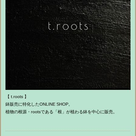
【 t.roots 】
鉢販売に特化したONLINE SHOP。
植物の根源・rootsである「根」が植わる鉢を中心に販売。