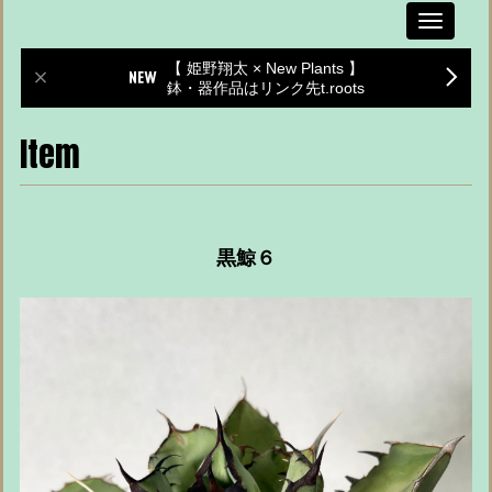
Toggle
navigati
【 姫野翔太 × New Plants 】
鉢・器作品はリンク先t.roots
Item
黒鯨６