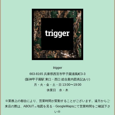
trigger
663-8165 兵庫県西宮市甲子園浦風町3-3
(阪神甲子園駅 東口・西口 総合案内図表記あり)
月・火・金・土・日 13:00〜19:00
休業日 水・木
※業務上の都合により、営業時間が変動することがございます。遠方からご
来店の際は、ABOUT→地図を見る・GoogleMapsにて営業時間をご確認下さ
い※