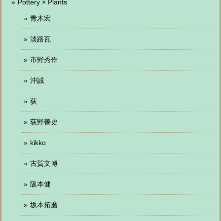
Pottery × Plants
青木宏
淡路瓦
市野秀作
沖誠
荻
荻野善史
kikko
古賀文博
阪本健
坂本拓磨