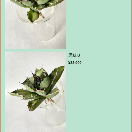
黒鯨８
¥33,000