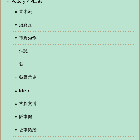
Pottery × Plants
青木宏
淡路瓦
市野秀作
沖誠
荻
荻野善史
kikko
古賀文博
阪本健
坂本拓磨