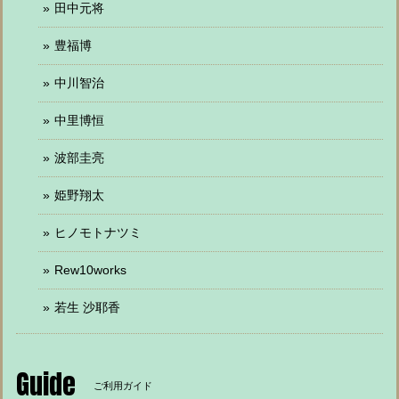
田中元将
豊福博
中川智治
中里博恒
波部圭亮
姫野翔太
ヒノモトナツミ
Rew10works
若生 沙耶香
Guide
ご利用ガイド