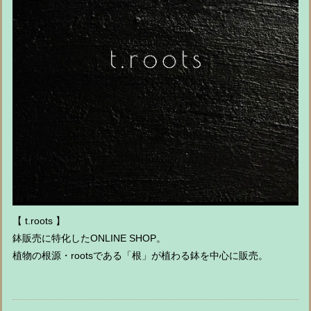
【 t.roots 】
鉢販売に特化したONLINE SHOP。
植物の根源・rootsである「根」が植わる鉢を中心に販売。