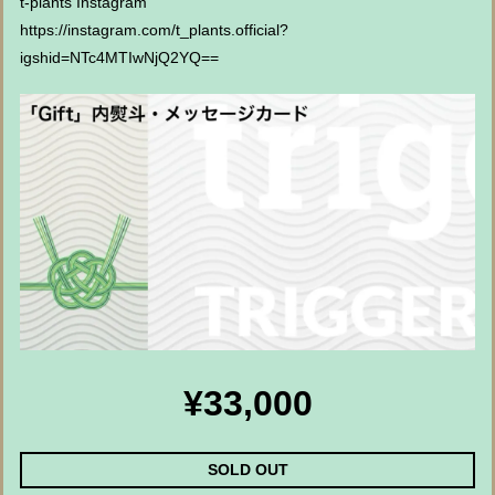
t-plants Instagram
https://instagram.com/t_plants.official?
igshid=NTc4MTIwNjQ2YQ==
¥33,000
SOLD OUT