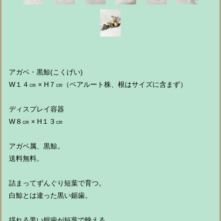
アガベ・黒鯨(こくげい)
W１４㎝ × H７㎝（ベアルート株、根はサイズに含まず）
ディスプレイ容器
W８㎝ × H１３㎝
アガベ属、黒鯨。
送料無料。
詰まってずんぐり短葉で育つ。
白鯨とは違った黒い鋸歯。
揺れる黒い鋸歯が短葉で映える。