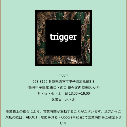
trigger
663-8165 兵庫県西宮市甲子園浦風町3-3
(阪神甲子園駅 東口・西口 総合案内図表記あり)
月・火・金・土・日 13:00〜19:00
休業日 水・木
※業務上の都合により、営業時間が変動することがございます。遠方からご
来店の際は、ABOUT→地図を見る・GoogleMapsにて営業時間をご確認下さ
い※