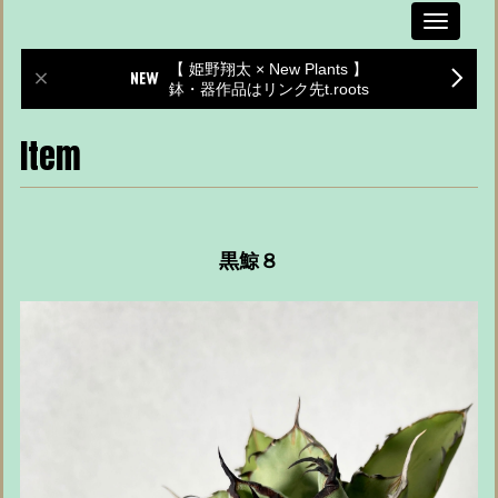
Toggle
navigati
【 姫野翔太 × New Plants 】
鉢・器作品はリンク先t.roots
Item
黒鯨８