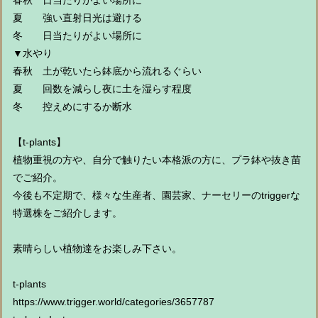
春秋 日当たりがよい場所に
夏 強い直射日光は避ける
冬 日当たりがよい場所に
▼水やり
春秋 土が乾いたら鉢底から流れるぐらい
夏 回数を減らし夜に土を湿らす程度
冬 控えめにするか断水
【t-plants】
植物重視の方や、自分で触りたい本格派の方に、プラ鉢や抜き苗
でご紹介。
今後も不定期で、様々な生産者、園芸家、ナーセリーのtriggerな
特選株をご紹介します。
素晴らしい植物達をお楽しみ下さい。
t-plants
https://www.trigger.world/categories/3657787