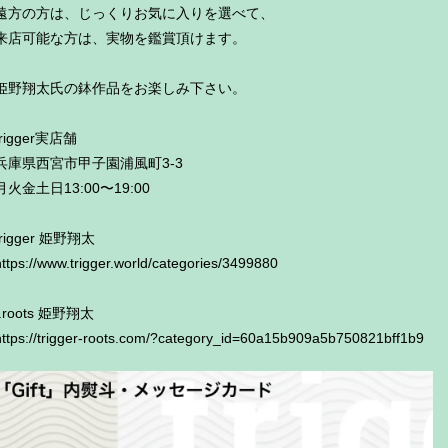
遠方の方は、じっくりお気に入りを選べて、
来店可能な方は、実物を鑑賞頂けます。
姫野翔太氏の鉢作品をお楽しみ下さい。
trigger実店舗
兵庫県西宮市甲子園浦風町3-3
月火金土日13:00〜19:00
trigger 姫野翔太
https://www.trigger.world/categories/3499880
t.roots 姫野翔太
https://trigger-roots.com/?category_id=60a15b909a5b750821bff1b9