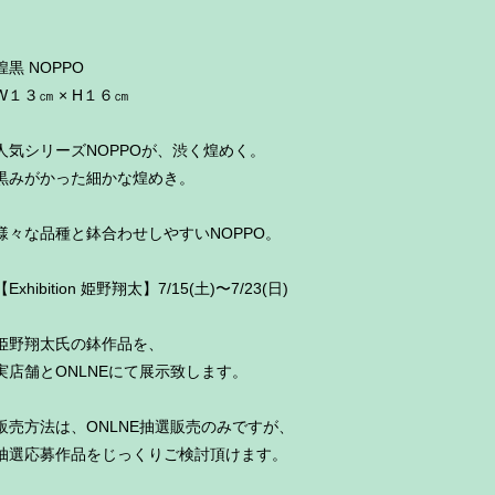
煌黒 NOPPO
W１３㎝ × H１６㎝
人気シリーズNOPPOが、渋く煌めく。
黒みがかった細かな煌めき。
様々な品種と鉢合わせしやすいNOPPO。
【Exhibition 姫野翔太】7/15(土)〜7/23(日)
姫野翔太氏の鉢作品を、
実店舗とONLNEにて展示致します。
販売方法は、ONLNE抽選販売のみですが、
抽選応募作品をじっくりご検討頂けます。