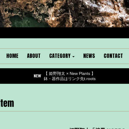
HOME
ABOUT
CATEGORY
NEWS
CONTACT
【 姫野翔太 × New Plants 】
鉢・器作品はリンク先t.roots
Item