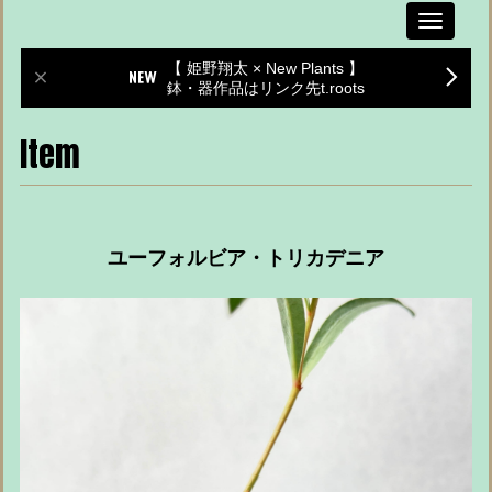
Toggle
navigati
【 姫野翔太 × New Plants 】
鉢・器作品はリンク先t.roots
Item
ユーフォルビア・トリカデニア