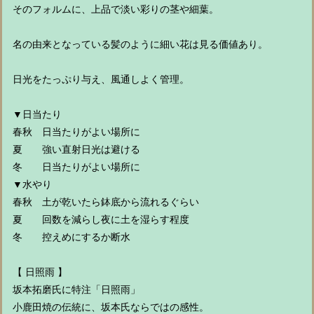
そのフォルムに、上品で淡い彩りの茎や細葉。
名の由来となっている髪のように細い花は見る価値あり。
日光をたっぷり与え、風通しよく管理。
▼日当たり
春秋 日当たりがよい場所に
夏 強い直射日光は避ける
冬 日当たりがよい場所に
▼水やり
春秋 土が乾いたら鉢底から流れるぐらい
夏 回数を減らし夜に土を湿らす程度
冬 控えめにするか断水
【 日照雨 】
坂本拓磨氏に特注「日照雨」
小鹿田焼の伝統に、坂本氏ならではの感性。