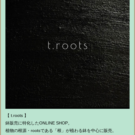
【 t.roots 】
鉢販売に特化したONLINE SHOP。
植物の根源・rootsである「根」が植わる鉢を中心に販売。