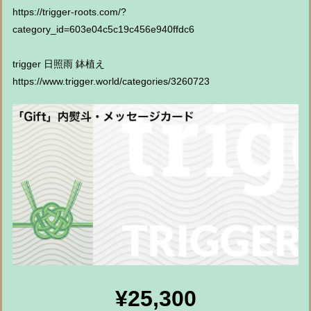
https://trigger-roots.com/?
category_id=603e04c5c19c456e940ffdc6
trigger 日照雨 鉢植え
https://www.trigger.world/categories/3260723
¥25,300