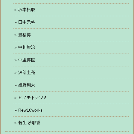
坂本拓磨
田中元将
豊福博
中川智治
中里博恒
波部圭亮
姫野翔太
ヒノモトナツミ
Rew10works
若生 沙耶香