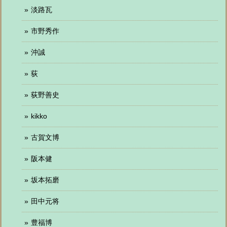
淡路瓦
市野秀作
沖誠
荻
荻野善史
kikko
古賀文博
阪本健
坂本拓磨
田中元将
豊福博