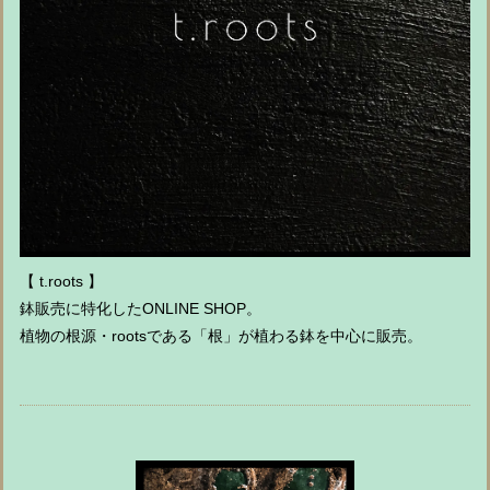
【 t.roots 】
鉢販売に特化したONLINE SHOP。
植物の根源・rootsである「根」が植わる鉢を中心に販売。