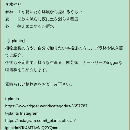
▼水やり
春秋 土が乾いたら鉢底から流れるぐらい
夏 回数を減らし夜に土を湿らす程度
冬 控えめにするか断水
【t-plants】
植物重視の方や、自分で触りたい本格派の方に、プラ鉢や抜き苗
でご紹介。
今後も不定期で、様々な生産者、園芸家、ナーセリーのtriggerな
特選株をご紹介します。
素晴らしい植物達をお楽しみ下さい。
t-plants
https://www.trigger.world/categories/3657787
t-plants Instagram
https://instagram.com/t_plants.official?
igshid=NTc4MTIwNjQ2YQ==