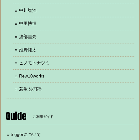
中川智治
中里博恒
波部圭亮
姫野翔太
ヒノモトナツミ
Rew10works
若生 沙耶香
Guide
ご利用ガイド
triggerについて