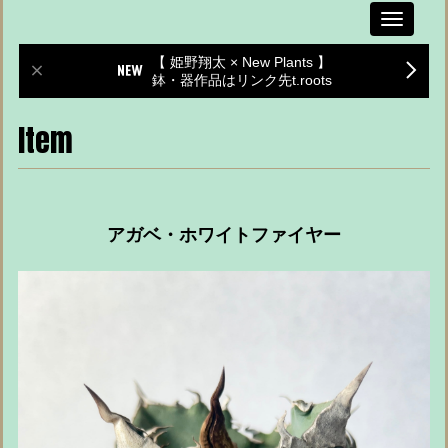
Toggle
navigati
【 姫野翔太 × New Plants 】
鉢・器作品はリンク先t.roots
Item
アガベ・ホワイトファイヤー