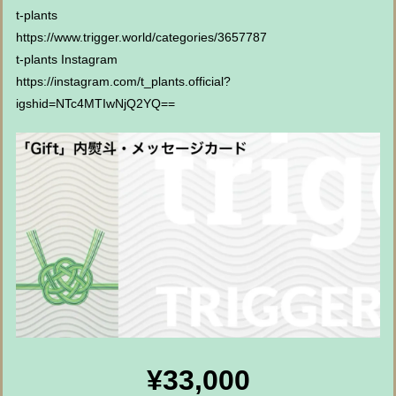
t-plants
https://www.trigger.world/categories/3657787
t-plants Instagram
https://instagram.com/t_plants.official?
igshid=NTc4MTIwNjQ2YQ==
¥33,000