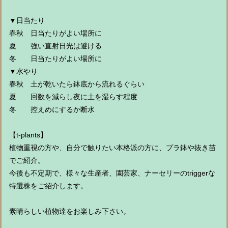
▼日当たり
春秋 日当たりがよい場所に
夏 強い直射日光は避ける
冬 日当たりがよい場所に
▼水やり
春秋 土が乾いたら鉢底から流れるぐらい
夏 回数を減らし夜に土を湿らす程度
冬 控えめにするか断水
【t-plants】
植物重視の方や、自分で触りたい本格派の方に、プラ鉢や抜き苗
でご紹介。
今後も不定期で、様々な生産者、園芸家、ナーセリーのtriggerな
特選株をご紹介します。
素晴らしい植物達をお楽しみ下さい。