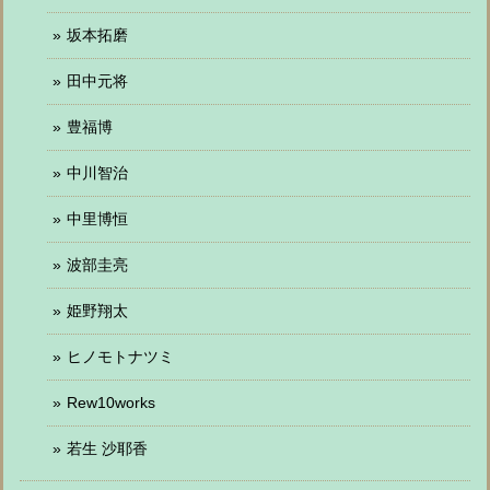
坂本拓磨
田中元将
豊福博
中川智治
中里博恒
波部圭亮
姫野翔太
ヒノモトナツミ
Rew10works
若生 沙耶香