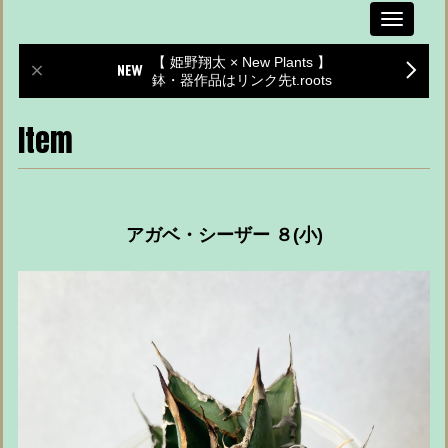
Toggle
navigati
【 姫野翔太 × New Plants 】
鉢・器作品はリンク先t.roots
Item
アガベ・シーザー ８(小)