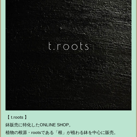
【 t.roots 】
鉢販売に特化したONLINE SHOP。
植物の根源・rootsである「根」が植わる鉢を中心に販売。