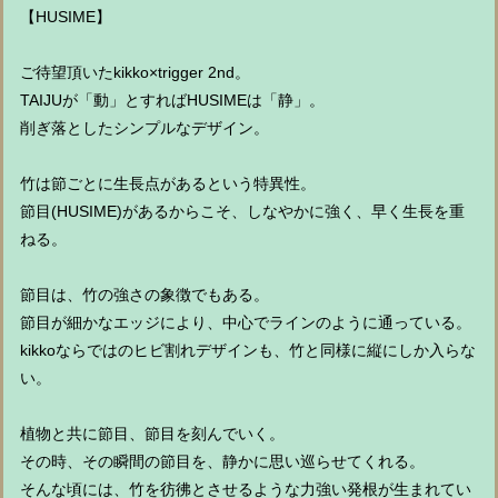
【HUSIME】
ご待望頂いたkikko×trigger 2nd。
TAIJUが「動」とすればHUSIMEは「静」。
削ぎ落としたシンプルなデザイン。
竹は節ごとに生長点があるという特異性。
節目(HUSIME)があるからこそ、しなやかに強く、早く生長を重
ねる。
節目は、竹の強さの象徴でもある。
節目が細かなエッジにより、中心でラインのように通っている。
kikkoならではのヒビ割れデザインも、竹と同様に縦にしか入らな
い。
植物と共に節目、節目を刻んでいく。
その時、その瞬間の節目を、静かに思い巡らせてくれる。
そんな頃には、竹を彷彿とさせるような力強い発根が生まれてい