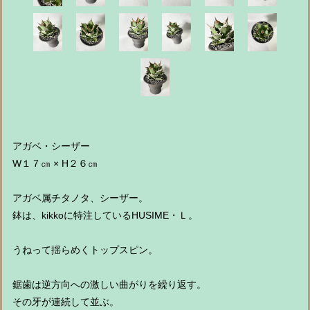
アガベ・シーザー
W１７㎝ × H２６㎝
アガベ属チタノタ、シーザー。
鉢は、kikkoに特注しているHUSIME・Ｌ。
うねって揺らめくトップスピン。
鋸歯は逆方向への激しい曲がりを繰り返す。
その牙が連続して並ぶ。