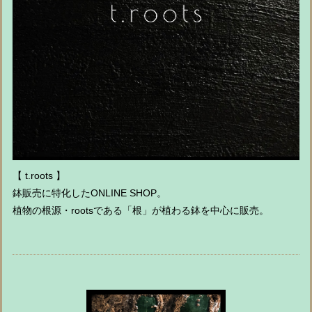
【 t.roots 】
鉢販売に特化したONLINE SHOP。
植物の根源・rootsである「根」が植わる鉢を中心に販売。