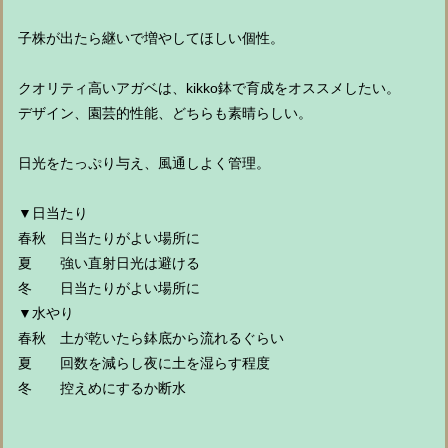
子株が出たら継いで増やしてほしい個性。
クオリティ高いアガベは、kikko鉢で育成をオススメしたい。
デザイン、園芸的性能、どちらも素晴らしい。
日光をたっぷり与え、風通しよく管理。
▼日当たり
春秋 日当たりがよい場所に
夏 強い直射日光は避ける
冬 日当たりがよい場所に
▼水やり
春秋 土が乾いたら鉢底から流れるぐらい
夏 回数を減らし夜に土を湿らす程度
冬 控えめにするか断水