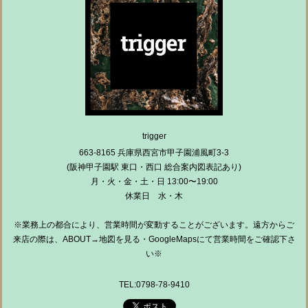
trigger
663-8165 兵庫県西宮市甲子園浦風町3-3
(阪神甲子園駅 東口・西口 総合案内図表記あり)
月・火・金・土・日 13:00〜19:00
休業日 水・木
※業務上の都合により、営業時間が変動することがございます。遠方からご
来店の際は、ABOUT→地図を見る・GoogleMapsにて営業時間をご確認下さ
い※
TEL:0798-78-9410