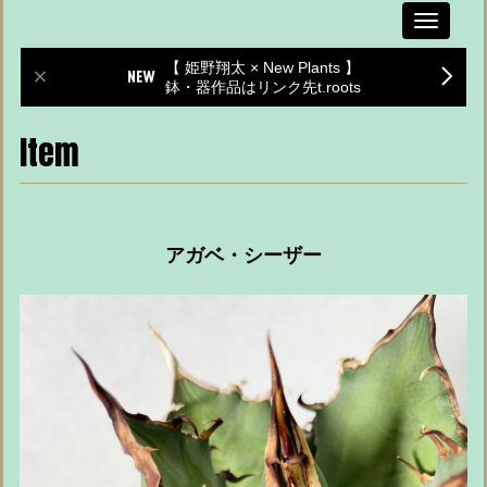
Toggle
navigati
【 姫野翔太 × New Plants 】
鉢・器作品はリンク先t.roots
Item
アガベ・シーザー