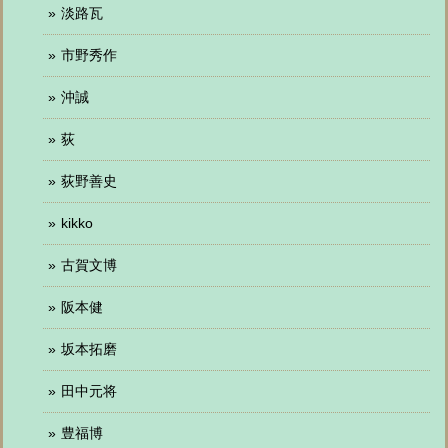
淡路瓦
市野秀作
沖誠
荻
荻野善史
kikko
古賀文博
阪本健
坂本拓磨
田中元将
豊福博