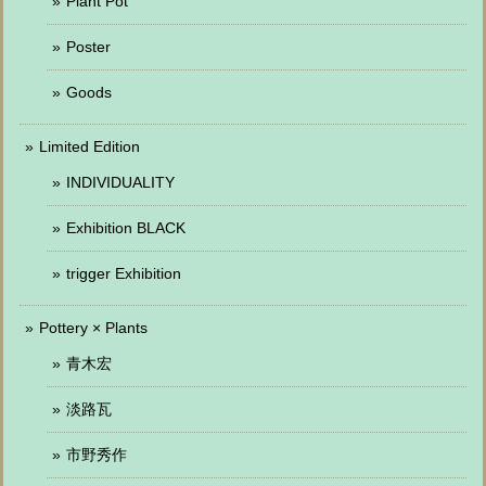
Plant Pot
Poster
Goods
Limited Edition
INDIVIDUALITY
Exhibition BLACK
trigger Exhibition
Pottery × Plants
青木宏
淡路瓦
市野秀作