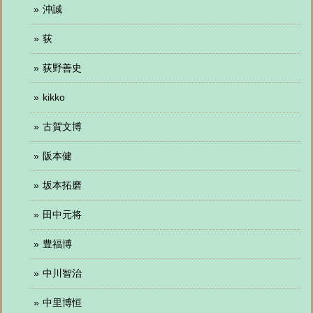
沖誠
荻
荻野善史
kikko
古賀文博
阪本健
坂本拓磨
田中元将
豊福博
中川智治
中里博恒