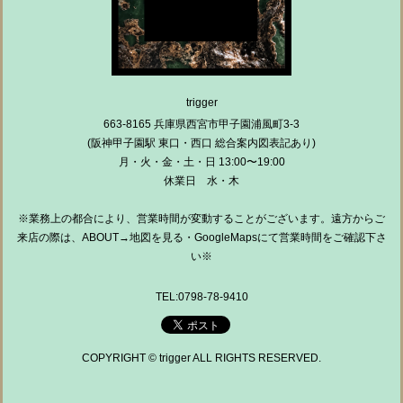
trigger
663-8165 兵庫県西宮市甲子園浦風町3-3
(阪神甲子園駅 東口・西口 総合案内図表記あり)
月・火・金・土・日 13:00〜19:00
休業日 水・木
※業務上の都合により、営業時間が変動することがございます。遠方からご
来店の際は、ABOUT→地図を見る・GoogleMapsにて営業時間をご確認下さ
い※
TEL:0798-78-9410
COPYRIGHT © trigger ALL RIGHTS RESERVED.