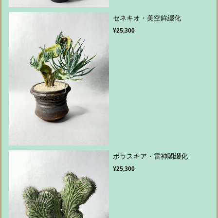
セネキオ・美空鉾綴化
¥25,300
ポラスキア・雷神閣綴化
¥25,300