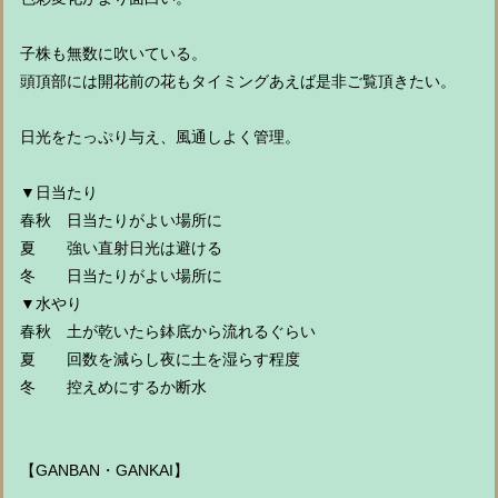
子株も無数に吹いている。
頭頂部には開花前の花もタイミングあえば是非ご覧頂きたい。
日光をたっぷり与え、風通しよく管理。
▼日当たり
春秋 日当たりがよい場所に
夏 強い直射日光は避ける
冬 日当たりがよい場所に
▼水やり
春秋 土が乾いたら鉢底から流れるぐらい
夏 回数を減らし夜に土を湿らす程度
冬 控えめにするか断水
【GANBAN・GANKAI】