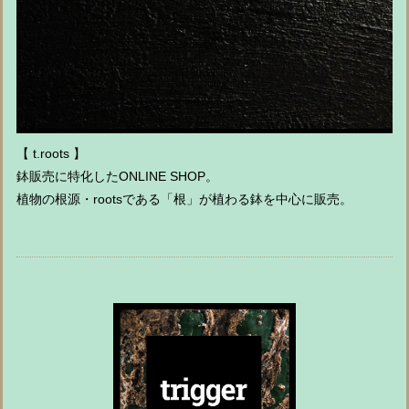
【 t.roots 】
鉢販売に特化したONLINE SHOP。
植物の根源・rootsである「根」が植わる鉢を中心に販売。