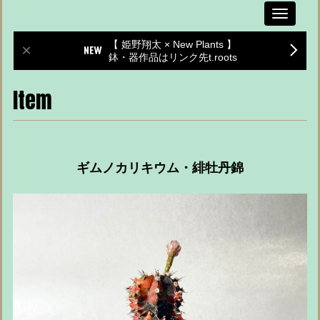
Toggle
navigati
【 姫野翔太 × New Plants 】
鉢・器作品はリンク先t.roots
Item
ギムノカリキウム・緋牡丹錦