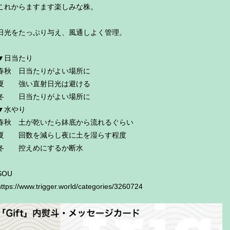
これからますます楽しみな株。
日光をたっぷり与え、風通しよく管理。
▼日当たり
春秋 日当たりがよい場所に
夏 強い直射日光は避ける
冬 日当たりがよい場所に
▼水やり
春秋 土が乾いたら鉢底から流れるぐらい
夏 回数を減らし夜に土を湿らす程度
冬 控えめにするか断水
SOU
https://www.trigger.world/categories/3260724