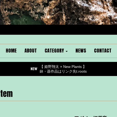
HOME
ABOUT
CATEGORY
NEWS
CONTACT
【 姫野翔太 × New Plants 】
鉢・器作品はリンク先t.roots
Item