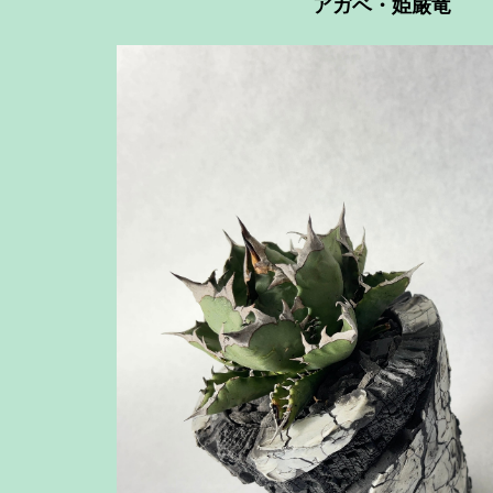
アガベ・姫厳竜