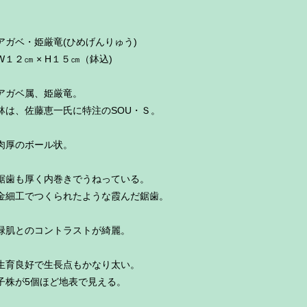
アガベ・姫厳竜(ひめげんりゅう)
W１２㎝ × H１５㎝（鉢込)
アガベ属、姫厳竜。
鉢は、佐藤恵一氏に特注のSOU・Ｓ。
肉厚のボール状。
鋸歯も厚く内巻きでうねっている。
金細工でつくられたような霞んだ鋸歯。
緑肌とのコントラストが綺麗。
生育良好で生長点もかなり太い。
子株が5個ほど地表で見える。