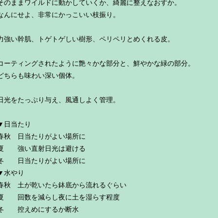
そのままワイルドに動かしていくか、綺麗に整えなおすか。
なんにせよ、非常にかっこいい枝振り。
力強い幹肌、トゲトゲしい樹形、ペリペリとめくれる皮。
コーティングされたように艶々かな部分と、鮮やかな緑の部分。
どちらも味わい深い個体。
日光をたっぷり与え、風通しよく管理。
▼日当たり
春秋 日当たりがよい場所に
夏 強い直射日光は避ける
冬 日当たりがよい場所に
▼水やり
春秋 土が乾いたら鉢底から流れるぐらい
夏 回数を減らし夜に土を湿らす程度
冬 控えめにするか断水