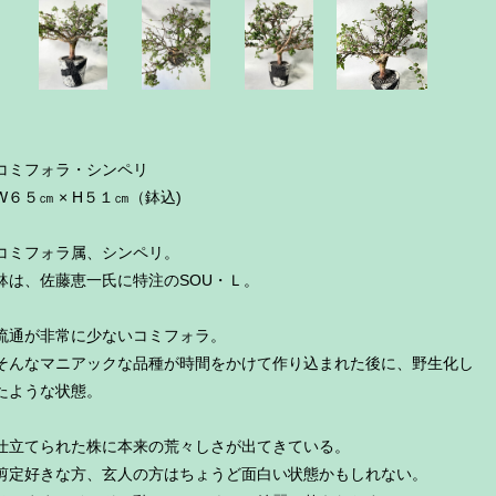
コミフォラ・シンペリ
W６５㎝ × H５１㎝（鉢込)
コミフォラ属、シンペリ。
鉢は、佐藤恵一氏に特注のSOU・Ｌ。
流通が非常に少ないコミフォラ。
そんなマニアックな品種が時間をかけて作り込まれた後に、野生化し
たような状態。
仕立てられた株に本来の荒々しさが出てきている。
剪定好きな方、玄人の方はちょうど面白い状態かもしれない。