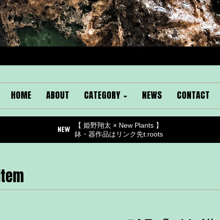
HOME
ABOUT
CATEGORY
NEWS
CONTACT
【 姫野翔太 × New Plants 】
鉢・器作品はリンク先t.roots
Item