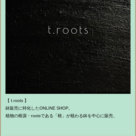
【 t.roots 】
鉢販売に特化したONLINE SHOP。
植物の根源・rootsである「根」が植わる鉢を中心に販売。