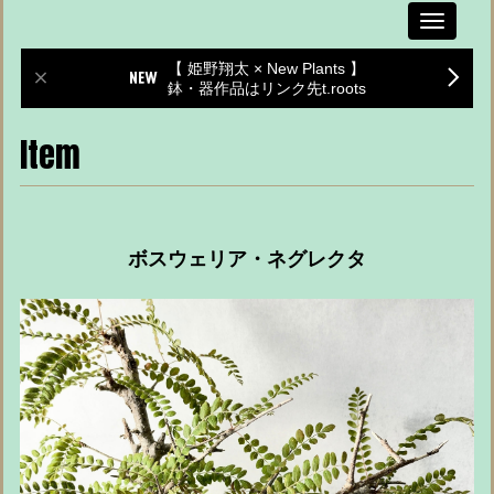
Toggle
navigati
【 姫野翔太 × New Plants 】
鉢・器作品はリンク先t.roots
Item
ボスウェリア・ネグレクタ