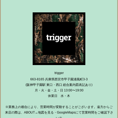
trigger
663-8165 兵庫県西宮市甲子園浦風町3-3
(阪神甲子園駅 東口・西口 総合案内図表記あり)
月・火・金・土・日 13:00〜19:00
休業日 水・木
※業務上の都合により、営業時間が変動することがございます。遠方からご
来店の際は、ABOUT→地図を見る・GoogleMapsにて営業時間をご確認下さ
い※