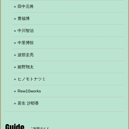
田中元将
豊福博
中川智治
中里博恒
波部圭亮
姫野翔太
ヒノモトナツミ
Rew10works
若生 沙耶香
Guide
ご利用ガイド