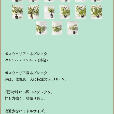
ボスウェリア・ネグレクタ
W４３㎝ × H５４㎝（鉢込)
ボスウェリア属ネグレクタ。
鉢は、佐藤恵一氏に特注のSOU Ⅱ・Ｍ。
樹形が味わい深いネグレクタ。
幹も力強く、枝振り良し。
流通少ないミドルサイズ。