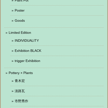
Plant Pot
Poster
Goods
Limited Edition
INDIVIDUALITY
Exhibition BLACK
trigger Exhibition
Pottery × Plants
青木宏
淡路瓦
市野秀作