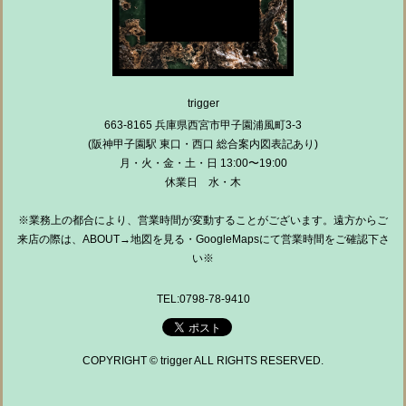
trigger
663-8165 兵庫県西宮市甲子園浦風町3-3
(阪神甲子園駅 東口・西口 総合案内図表記あり)
月・火・金・土・日 13:00〜19:00
休業日 水・木
※業務上の都合により、営業時間が変動することがございます。遠方からご
来店の際は、ABOUT→地図を見る・GoogleMapsにて営業時間をご確認下さ
い※
TEL:0798-78-9410
COPYRIGHT © trigger ALL RIGHTS RESERVED.