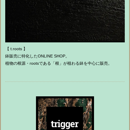
【 t.roots 】
鉢販売に特化したONLINE SHOP。
植物の根源・rootsである「根」が植わる鉢を中心に販売。