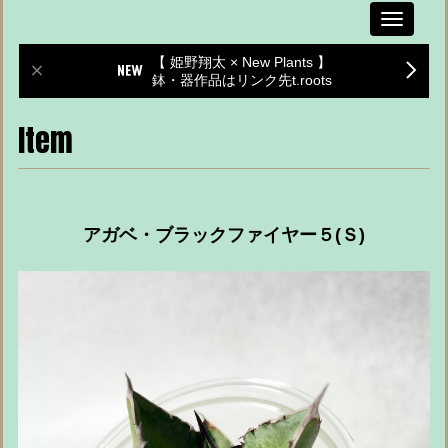
Toggle
navigati
【 姫野翔太 × New Plants 】
鉢・器作品はリンク先t.roots
Item
アガベ・ブラックファイヤー５(Ｓ)