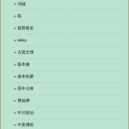
沖誠
荻
荻野善史
kikko
古賀文博
阪本健
坂本拓磨
田中元将
豊福博
中川智治
中里博恒