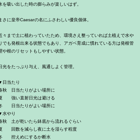
水を吸い出した時の膨らみが楽しいはず。
まさに皇帝Caesarの名にふさわしい優良個体。
近々まで土に植わっていたため、環境さえ整っていれば土植えで水や
りでも発根出来る状態でもあり、アガベ育成に慣れている方は発根管
理や根のリセットもしやすい状態。
日光をたっぷり与え、風通しよく管理。
▼日当たり
春秋 日当たりがよい場所に
夏 強い直射日光は避ける
冬 日当たりがよい場所に
▼水やり
春秋 土が乾いたら鉢底から流れるぐらい
夏 回数を減らし夜に土を湿らす程度
冬 控えめにするか断水