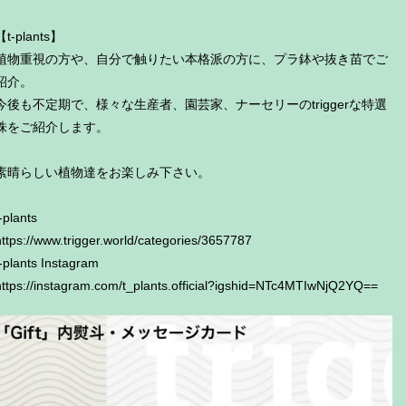
【t-plants】
植物重視の方や、自分で触りたい本格派の方に、プラ鉢や抜き苗でご
紹介。
今後も不定期で、様々な生産者、園芸家、ナーセリーのtriggerな特選
株をご紹介します。
素晴らしい植物達をお楽しみ下さい。
-plants
https://www.trigger.world/categories/3657787
t-plants Instagram
https://instagram.com/t_plants.official?igshid=NTc4MTIwNjQ2YQ==