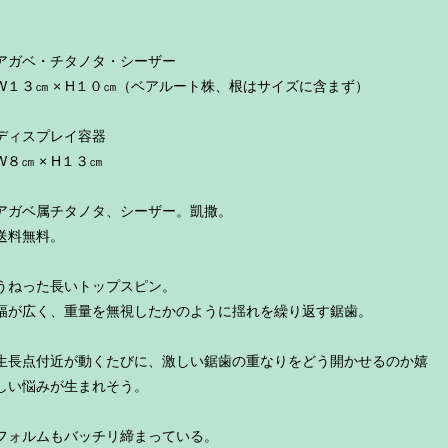
アガベ・チタノタ・シーザー
W１３㎝ × H１０㎝（ベアルート株、根はサイズに含まず）
ディスプレイ容器
W８㎝ × H１３㎝
アガベ属チタノタ、シーザー。凱撒。
送料無料。
うねった長いトップスピン。
幅が広く、重量を無視したかのように揺れを繰り返す鋸歯。
生長点付近が動くたびに、激しい鋸歯の重なりをどう開かせるのか嬉
しい悩みが生まれそう。
フォルムもバッチリ締まっている。