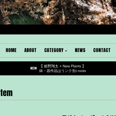
HOME
ABOUT
CATEGORY
NEWS
CONTACT
【 姫野翔太 × New Plants 】
鉢・器作品はリンク先t.roots
Item