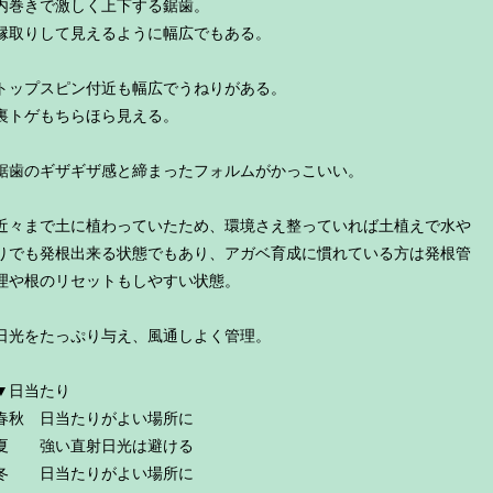
内巻きで激しく上下する鋸歯。
縁取りして見えるように幅広でもある。
トップスピン付近も幅広でうねりがある。
裏トゲもちらほら見える。
鋸歯のギザギザ感と締まったフォルムがかっこいい。
近々まで土に植わっていたため、環境さえ整っていれば土植えで水や
りでも発根出来る状態でもあり、アガベ育成に慣れている方は発根管
理や根のリセットもしやすい状態。
日光をたっぷり与え、風通しよく管理。
▼日当たり
春秋 日当たりがよい場所に
夏 強い直射日光は避ける
冬 日当たりがよい場所に