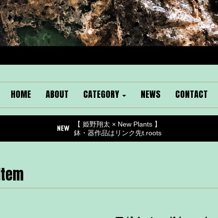
HOME
ABOUT
CATEGORY
NEWS
CONTACT
【 姫野翔太 × New Plants 】
鉢・器作品はリンク先t.roots
Item