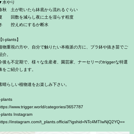
▼水やり
春秋 土が乾いたら鉢底から流れるぐらい
夏 回数を減らし夜に土を湿らす程度
冬 控えめにするか断水
【t-plants】
植物重視の方や、自分で触りたい本格派の方に、プラ鉢や抜き苗でご
紹介。
今後も不定期で、様々な生産者、園芸家、ナーセリーのtriggerな特選
株をご紹介します。
素晴らしい植物達をお楽しみ下さい。
-plants
https://www.trigger.world/categories/3657787
t-plants Instagram
https://instagram.com/t_plants.official?igshid=NTc4MTIwNjQ2YQ==